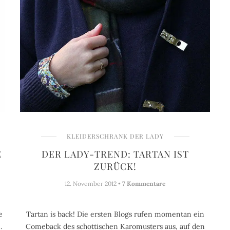
KLEIDERSCHRANK DER LADY
E
DER LADY-TREND: TARTAN IST
ZURÜCK!
12. November 2012 •
7 Kommentare
e
Tartan is back! Die ersten Blogs rufen momentan ein
.
Comeback des schottischen Karomusters aus, auf den