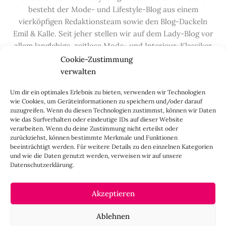
besteht der Mode- und Lifestyle-Blog aus einem
vierköpfigen Redaktionsteam sowie den Blog-Dackeln
Emil & Kalle. Seit jeher stellen wir auf dem Lady-Blog vor
allem langlebige, zeitlose Mode- und Interieur-Klassiker
vor, die hochwertig verarbeitet und unter guten
Cookie-Zustimmung
Bedingungen hergestellt wurden – gerne „Made in
verwalten
Germany“. Wir lieben alte, vom Aussterben bedrohte
Um dir ein optimales Erlebnis zu bieten, verwenden wir Technologien
Handwerksberufe und kleine feine Firmen, denen wir
wie Cookies, um Geräteinformationen zu speichern und/oder darauf
hier auf dem Blog eine Präsentationsfläche bieten, sowie
zuzugreifen. Wenn du diesen Technologien zustimmst, können wir Daten
alle Dinge, die das Leben ein bisschen schöner machen.
wie das Surfverhalten oder eindeutige IDs auf dieser Website
verarbeiten. Wenn du deine Zustimmung nicht erteilst oder
Darüber hinaus legen wir großen Wert auf den
zurückziehst, können bestimmte Merkmale und Funktionen
Austausch mit Euch, den Leserinnen – über die
beeinträchtigt werden. Für weitere Details zu den einzelnen Kategorien
Kommentarfunktion, die
Lady-Frage
, die
Love-List
, aber
und wie die Daten genutzt werden, verweisen wir auf unsere
Datenschutzerklärung.
auch über
Instagram
,
Facebook
,
Pinterest
und unseren
Newsletter
.
Akzeptieren
IMPRESSUM
Ablehnen