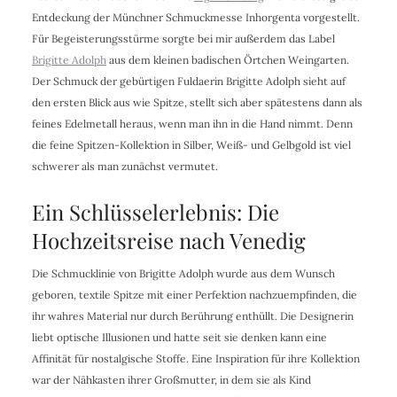
Entdeckung der Münchner Schmuckmesse Inhorgenta vorgestellt.
Für Begeisterungsstürme sorgte bei mir außerdem das Label
Brigitte Adolph
aus dem kleinen badischen Örtchen Weingarten.
Der Schmuck der gebürtigen Fuldaerin Brigitte Adolph sieht auf
den ersten Blick aus wie Spitze, stellt sich aber spätestens dann als
feines Edelmetall heraus, wenn man ihn in die Hand nimmt. Denn
die feine Spitzen-Kollektion in Silber, Weiß- und Gelbgold ist viel
schwerer als man zunächst vermutet.
Ein Schlüsselerlebnis: Die
Hochzeitsreise nach Venedig
Die Schmucklinie von Brigitte Adolph wurde aus dem Wunsch
geboren, textile Spitze mit einer Perfektion nachzuempfinden, die
ihr wahres Material nur durch Berührung enthüllt. Die Designerin
liebt optische Illusionen und hatte seit sie denken kann eine
Affinität für nostalgische Stoffe. Eine Inspiration für ihre Kollektion
war der Nähkasten ihrer Großmutter, in dem sie als Kind