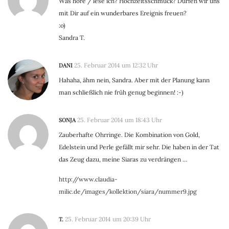
Was höre / lese ich? Hochzeitsschmuck? Dürfen wir uns
mit Dir auf ein wunderbares Ereignis freuen?
:o)
Sandra T.
DANI
25. Februar 2014 um 12:32 Uhr
Hahaha, ähm nein, Sandra. Aber mit der Planung kann
man schließlich nie früh genug beginnen! :-)
SONJA
25. Februar 2014 um 18:43 Uhr
Zauberhafte Ohrringe. Die Kombination von Gold,
Edelstein und Perle gefällt mir sehr. Die haben in der Tat
das Zeug dazu, meine Siaras zu verdrängen …
http://www.claudia-
milic.de/images/kollektion/siara/nummer9.jpg
T.
25. Februar 2014 um 20:39 Uhr