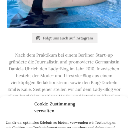
Folgt uns auch auf Instagram
Nach dem Praktikum bei einem Berliner Start-up
gründete die Journalistin und promovierte Germanistin
Daniela Uhrich den Lady-Blog im Jahr 2010. Inzwischen
besteht der Mode- und Lifestyle-Blog aus einem
vierköpfigen Redaktionsteam sowie den Blog-Dackeln
Emil & Kalle. Seit jeher stellen wir auf dem Lady-Blog vor
allem langlebige, zeitlose Mode- und Interieur-Klassiker
vor, die hochwertig verarbeitet und unter guten
Cookie-Zustimmung
Bedingungen hergestellt wurden – gerne „Made in
verwalten
Germany“. Wir lieben alte, vom Aussterben bedrohte
Um dir ein optimales Erlebnis zu bieten, verwenden wir Technologien
Handwerksberufe und kleine feine Firmen, denen wir
wie Cookies, um Geräteinformationen zu speichern und/oder darauf