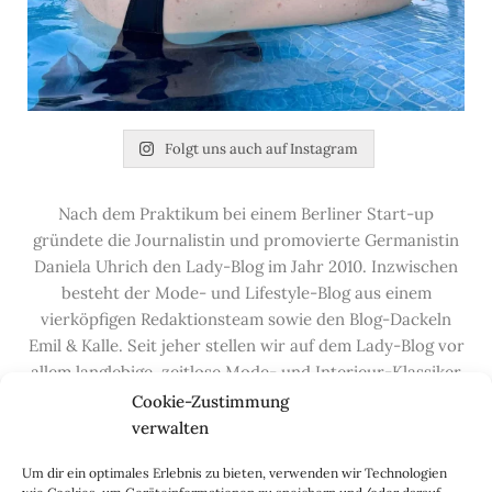
Folgt uns auch auf Instagram
Nach dem Praktikum bei einem Berliner Start-up
gründete die Journalistin und promovierte Germanistin
Daniela Uhrich den Lady-Blog im Jahr 2010. Inzwischen
besteht der Mode- und Lifestyle-Blog aus einem
vierköpfigen Redaktionsteam sowie den Blog-Dackeln
Emil & Kalle. Seit jeher stellen wir auf dem Lady-Blog vor
allem langlebige, zeitlose Mode- und Interieur-Klassiker
vor, die hochwertig verarbeitet und unter guten
Cookie-Zustimmung
Bedingungen hergestellt wurden – gerne „Made in
verwalten
Germany“. Wir lieben alte, vom Aussterben bedrohte
Um dir ein optimales Erlebnis zu bieten, verwenden wir Technologien
Handwerksberufe und kleine feine Firmen, denen wir