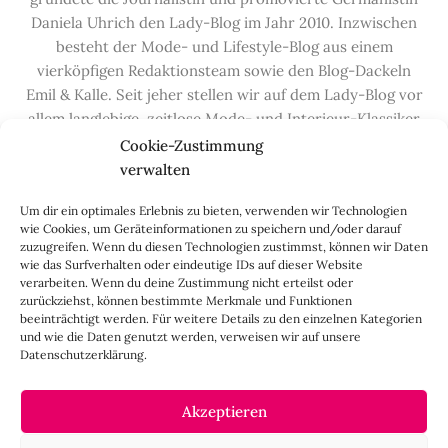
Daniela Uhrich den Lady-Blog im Jahr 2010. Inzwischen
besteht der Mode- und Lifestyle-Blog aus einem
vierköpfigen Redaktionsteam sowie den Blog-Dackeln
Emil & Kalle. Seit jeher stellen wir auf dem Lady-Blog vor
allem langlebige, zeitlose Mode- und Interieur-Klassiker
vor, die hochwertig verarbeitet und unter guten
Cookie-Zustimmung
Bedingungen hergestellt wurden – gerne „Made in
verwalten
Germany“. Wir lieben alte, vom Aussterben bedrohte
Um dir ein optimales Erlebnis zu bieten, verwenden wir Technologien
Handwerksberufe und kleine feine Firmen, denen wir
wie Cookies, um Geräteinformationen zu speichern und/oder darauf
hier auf dem Blog eine Präsentationsfläche bieten, sowie
zuzugreifen. Wenn du diesen Technologien zustimmst, können wir Daten
alle Dinge, die das Leben ein bisschen schöner machen.
wie das Surfverhalten oder eindeutige IDs auf dieser Website
verarbeiten. Wenn du deine Zustimmung nicht erteilst oder
Darüber hinaus legen wir großen Wert auf den
zurückziehst, können bestimmte Merkmale und Funktionen
Austausch mit Euch, den Leserinnen – über die
beeinträchtigt werden. Für weitere Details zu den einzelnen Kategorien
Kommentarfunktion, die
Lady-Frage
, die
Love-List
, aber
und wie die Daten genutzt werden, verweisen wir auf unsere
Datenschutzerklärung.
auch über
Instagram
,
Facebook
,
Pinterest
und unseren
Newsletter
.
Akzeptieren