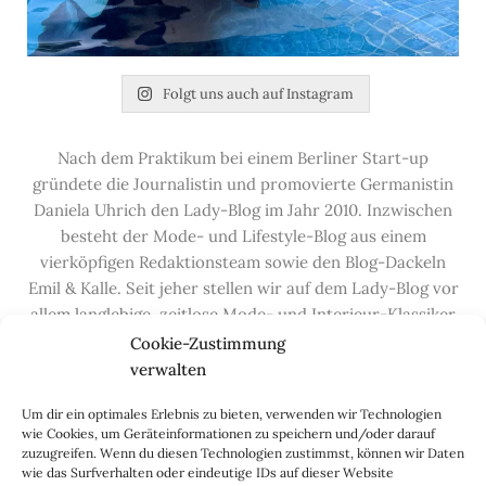
Folgt uns auch auf Instagram
Nach dem Praktikum bei einem Berliner Start-up
gründete die Journalistin und promovierte Germanistin
Daniela Uhrich den Lady-Blog im Jahr 2010. Inzwischen
besteht der Mode- und Lifestyle-Blog aus einem
vierköpfigen Redaktionsteam sowie den Blog-Dackeln
Emil & Kalle. Seit jeher stellen wir auf dem Lady-Blog vor
allem langlebige, zeitlose Mode- und Interieur-Klassiker
vor, die hochwertig verarbeitet und unter guten
Cookie-Zustimmung
Bedingungen hergestellt wurden – gerne „Made in
verwalten
Germany“. Wir lieben alte, vom Aussterben bedrohte
Um dir ein optimales Erlebnis zu bieten, verwenden wir Technologien
Handwerksberufe und kleine feine Firmen, denen wir
wie Cookies, um Geräteinformationen zu speichern und/oder darauf
hier auf dem Blog eine Präsentationsfläche bieten, sowie
zuzugreifen. Wenn du diesen Technologien zustimmst, können wir Daten
alle Dinge, die das Leben ein bisschen schöner machen.
wie das Surfverhalten oder eindeutige IDs auf dieser Website