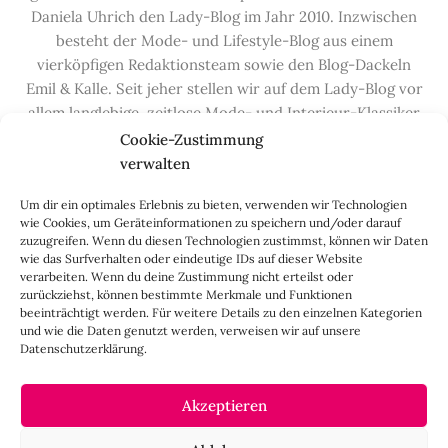
Daniela Uhrich den Lady-Blog im Jahr 2010. Inzwischen
besteht der Mode- und Lifestyle-Blog aus einem
vierköpfigen Redaktionsteam sowie den Blog-Dackeln
Emil & Kalle. Seit jeher stellen wir auf dem Lady-Blog vor
allem langlebige, zeitlose Mode- und Interieur-Klassiker
vor, die hochwertig verarbeitet und unter guten
Cookie-Zustimmung
Bedingungen hergestellt wurden – gerne „Made in
verwalten
Germany“. Wir lieben alte, vom Aussterben bedrohte
Um dir ein optimales Erlebnis zu bieten, verwenden wir Technologien
Handwerksberufe und kleine feine Firmen, denen wir
wie Cookies, um Geräteinformationen zu speichern und/oder darauf
hier auf dem Blog eine Präsentationsfläche bieten, sowie
zuzugreifen. Wenn du diesen Technologien zustimmst, können wir Daten
alle Dinge, die das Leben ein bisschen schöner machen.
wie das Surfverhalten oder eindeutige IDs auf dieser Website
verarbeiten. Wenn du deine Zustimmung nicht erteilst oder
Darüber hinaus legen wir großen Wert auf den
zurückziehst, können bestimmte Merkmale und Funktionen
Austausch mit Euch, den Leserinnen – über die
beeinträchtigt werden. Für weitere Details zu den einzelnen Kategorien
Kommentarfunktion, die
Lady-Frage
, die
Love-List
, aber
und wie die Daten genutzt werden, verweisen wir auf unsere
Datenschutzerklärung.
auch über
Instagram
,
Facebook
,
Pinterest
und unseren
Newsletter
.
Akzeptieren
IMPRESSUM