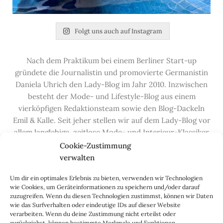
Folgt uns auch auf Instagram
Nach dem Praktikum bei einem Berliner Start-up
gründete die Journalistin und promovierte Germanistin
Daniela Uhrich den Lady-Blog im Jahr 2010. Inzwischen
besteht der Mode- und Lifestyle-Blog aus einem
vierköpfigen Redaktionsteam sowie den Blog-Dackeln
Emil & Kalle. Seit jeher stellen wir auf dem Lady-Blog vor
allem langlebige, zeitlose Mode- und Interieur-Klassiker
vor, die hochwertig verarbeitet und unter guten
Cookie-Zustimmung
Bedingungen hergestellt wurden – gerne „Made in
verwalten
Germany“. Wir lieben alte, vom Aussterben bedrohte
Um dir ein optimales Erlebnis zu bieten, verwenden wir Technologien
Handwerksberufe und kleine feine Firmen, denen wir
wie Cookies, um Geräteinformationen zu speichern und/oder darauf
hier auf dem Blog eine Präsentationsfläche bieten, sowie
zuzugreifen. Wenn du diesen Technologien zustimmst, können wir Daten
alle Dinge, die das Leben ein bisschen schöner machen.
wie das Surfverhalten oder eindeutige IDs auf dieser Website
verarbeiten. Wenn du deine Zustimmung nicht erteilst oder
Darüber hinaus legen wir großen Wert auf den
zurückziehst, können bestimmte Merkmale und Funktionen