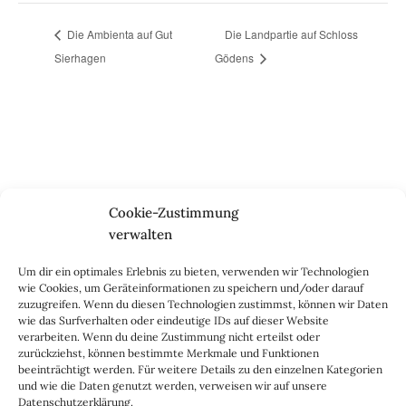
Die Ambienta auf Gut
Die Landpartie auf Schloss
Sierhagen
Gödens
Nach dem Praktikum bei einem Berliner Start-up gründete
Cookie-Zustimmung
die Journalistin und promovierte Germanistin Daniela Uhrich
verwalten
den Lady-Blog im Jahr 2010. Inzwischen besteht der Mode-
und Lifestyle-Blog aus einem vierköpfigen Redaktionsteam
Um dir ein optimales Erlebnis zu bieten, verwenden wir Technologien
sowie den Blog-Dackeln Emil & Kalle. Seit jeher stellen wir
wie Cookies, um Geräteinformationen zu speichern und/oder darauf
zuzugreifen. Wenn du diesen Technologien zustimmst, können wir Daten
auf dem Lady-Blog vor allem langlebige, zeitlose Mode- und
wie das Surfverhalten oder eindeutige IDs auf dieser Website
Interieur-Klassiker vor, die hochwertig verarbeitet und
verarbeiten. Wenn du deine Zustimmung nicht erteilst oder
unter guten Bedingungen hergestellt wurden – gerne „Made
zurückziehst, können bestimmte Merkmale und Funktionen
beeinträchtigt werden. Für weitere Details zu den einzelnen Kategorien
in Germany“. Wir lieben alte, vom Aussterben bedrohte
und wie die Daten genutzt werden, verweisen wir auf unsere
Handwerksberufe und kleine feine Firmen, denen wir hier
Datenschutzerklärung.