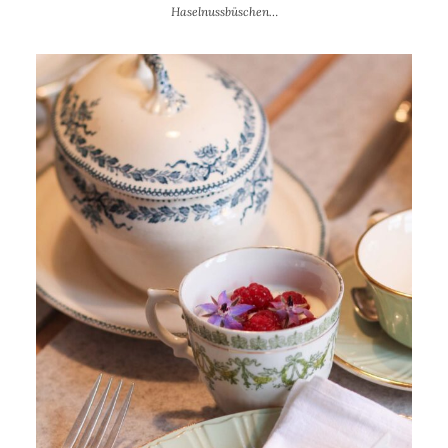
Haselnussbüschen…