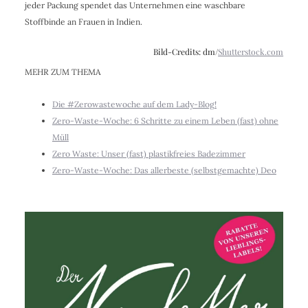
jeder Packung spendet das Unternehmen eine waschbare
Stoffbinde an Frauen in Indien.
Bild-Credits: dm/
Shutterstock.com
MEHR ZUM THEMA
Die #Zerowastewoche auf dem Lady-Blog!
Zero-Waste-Woche: 6 Schritte zu einem Leben (fast) ohne
Müll
Zero Waste: Unser (fast) plastikfreies Badezimmer
Zero-Waste-Woche: Das allerbeste (selbstgemachte) Deo