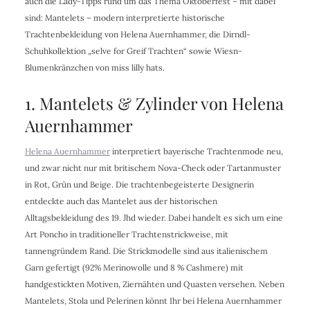
auch die Lady-Tipps rund um das Thema Oktoberfest – mit dabei
sind: Mantelets – modern interpretierte historische
Trachtenbekleidung von Helena Auernhammer, die Dirndl-
Schuhkollektion „selve for Greif Trachten“ sowie Wiesn-
Blumenkränzchen von miss lilly hats.
1. Mantelets & Zylinder von Helena
Auernhammer
Helena Auernhammer
interpretiert bayerische Trachtenmode neu,
und zwar nicht nur mit britischem Nova-Check oder Tartanmuster
in Rot, Grün und Beige. Die trachtenbegeisterte Designerin
entdeckte auch das Mantelet aus der historischen
Alltagsbekleidung des 19. Jhd wieder. Dabei handelt es sich um eine
Art Poncho in traditioneller Trachtenstrickweise, mit
tannengründem Rand. Die Strickmodelle sind aus italienischem
Garn gefertigt (92% Merinowolle und 8 % Cashmere) mit
handgestickten Motiven, Ziernähten und Quasten versehen. Neben
Mantelets, Stola und Pelerinen könnt Ihr bei Helena Auernhammer