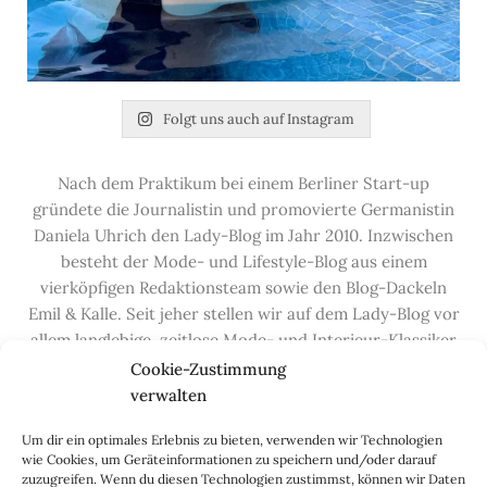
Folgt uns auch auf Instagram
Nach dem Praktikum bei einem Berliner Start-up
gründete die Journalistin und promovierte Germanistin
Daniela Uhrich den Lady-Blog im Jahr 2010. Inzwischen
besteht der Mode- und Lifestyle-Blog aus einem
vierköpfigen Redaktionsteam sowie den Blog-Dackeln
Emil & Kalle. Seit jeher stellen wir auf dem Lady-Blog vor
allem langlebige, zeitlose Mode- und Interieur-Klassiker
vor, die hochwertig verarbeitet und unter guten
Cookie-Zustimmung
Bedingungen hergestellt wurden – gerne „Made in
verwalten
Germany“. Wir lieben alte, vom Aussterben bedrohte
Um dir ein optimales Erlebnis zu bieten, verwenden wir Technologien
Handwerksberufe und kleine feine Firmen, denen wir
wie Cookies, um Geräteinformationen zu speichern und/oder darauf
hier auf dem Blog eine Präsentationsfläche bieten, sowie
zuzugreifen. Wenn du diesen Technologien zustimmst, können wir Daten