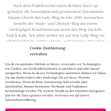
Nach dem Praktikum bei einem Berliner Start-up
gründete die Journalistin und promovierte Germanistin
Daniela Uhrich den Lady-Blog im Jahr 2010. Inzwischen
besteht der Mode- und Lifestyle-Blog aus einem
vierköpfigen Redaktionsteam sowie den Blog-Dackeln
Emil & Kalle. Seit jeher stellen wir auf dem Lady-Blog vor
allem langlebige, zeitlose Mode- und Interieur-Klassiker
vor, die hochwertig verarbeitet und unter guten
Cookie-Zustimmung
Bedingungen hergestellt wurden – gerne „Made in
verwalten
Germany“. Wir lieben alte, vom Aussterben bedrohte
Um dir ein optimales Erlebnis zu bieten, verwenden wir Technologien
Handwerksberufe und kleine feine Firmen, denen wir
wie Cookies, um Geräteinformationen zu speichern und/oder darauf
hier auf dem Blog eine Präsentationsfläche bieten, sowie
zuzugreifen. Wenn du diesen Technologien zustimmst, können wir Daten
alle Dinge, die das Leben ein bisschen schöner machen.
wie das Surfverhalten oder eindeutige IDs auf dieser Website
verarbeiten. Wenn du deine Zustimmung nicht erteilst oder
Darüber hinaus legen wir großen Wert auf den
zurückziehst, können bestimmte Merkmale und Funktionen
Austausch mit Euch, den Leserinnen – über die
beeinträchtigt werden. Für weitere Details zu den einzelnen Kategorien
Kommentarfunktion, die
Lady-Frage
, die
Love-List
, aber
und wie die Daten genutzt werden, verweisen wir auf unsere
Datenschutzerklärung.
auch über
Instagram
,
Facebook
,
Pinterest
und unseren
Newsletter
.