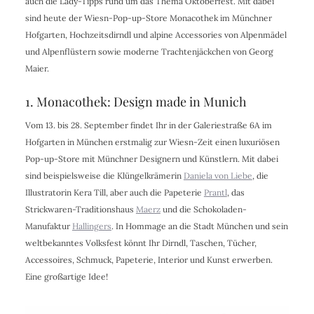
auch die Lady-Tipps rund um das Thema Oktoberfest. Mit dabei
sind heute der Wiesn-Pop-up-Store Monacothek im Münchner
Hofgarten, Hochzeitsdirndl und alpine Accessories von Alpenmädel
und Alpenflüstern sowie moderne Trachtenjäckchen von Georg
Maier.
1. Monacothek: Design made in Munich
Vom 13. bis 28. September findet Ihr in der Galeriestraße 6A im
Hofgarten in München erstmalig zur Wiesn-Zeit einen luxuriösen
Pop-up-Store mit Münchner Designern und Künstlern. Mit dabei
sind beispielsweise die Klüngelkrämerin
Daniela von Liebe
, die
Illustratorin Kera Till, aber auch die Papeterie
Prantl
, das
Strickwaren-Traditionshaus
Maerz
und die Schokoladen-
Manufaktur
Hallingers
. In Hommage an die Stadt München und sein
weltbekanntes Volksfest könnt Ihr Dirndl, Taschen, Tücher,
Accessoires, Schmuck, Papeterie, Interior und Kunst erwerben.
Eine großartige Idee!