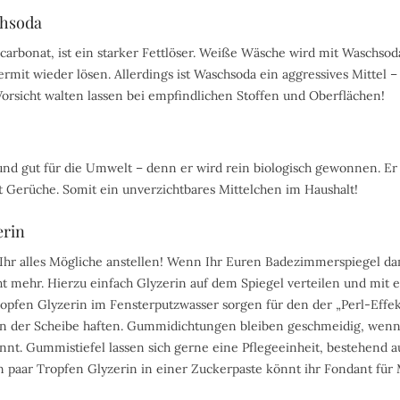
chsoda
arbonat, ist ein starker Fettlöser. Weiße Wäsche wird mit Waschsod
rmit wieder lösen. Allerdings ist Waschsoda ein aggressives Mittel 
rsicht walten lassen bei empfindlichen Stoffen und Oberflächen!
und gut für die Umwelt – denn er wird rein biologisch gewonnen. Er w
t Gerüche. Somit ein unverzichtbares Mittelchen im Haushalt!
erin
Ihr alles Mögliche anstellen! Wenn Ihr Euren Badezimmerspiegel dam
t mehr. Hierzu einfach Glyzerin auf dem Spiegel verteilen und mit 
ropfen Glyzerin im Fensterputzwasser sorgen für den der „Perl-Effe
 an der Scheibe haften. Gummidichtungen bleiben geschmeidig, wenn
nnt. Gummistiefel lassen sich gerne eine Pflegeeinheit, bestehend a
in paar Tropfen Glyzerin in einer Zuckerpaste könnt ihr Fondant für 