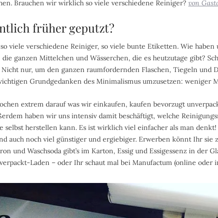
n. Brauchen wir wirklich so viele verschiedene Reiniger?
von Gast
ntlich früher geputzt?
 so viele verschiedene Reiniger, so viele bunte Etiketten. Wie habe
e die ganzen Mittelchen und Wässerchen, die es heutzutage gibt? Sch
! Nicht nur, um den ganzen raumfordernden Flaschen, Tiegeln und D
wichtigen Grundgedanken des Minimalismus umzusetzen: weniger M
Wochen extrem darauf was wir einkaufen, kaufen bevorzugt unverpac
ßerdem haben wir uns intensiv damit beschäftigt, welche Reinigungsm
selbst herstellen kann. Es ist wirklich viel einfacher als man denkt!
ind auch noch viel günstiger und ergiebiger. Erwerben könnt Ihr sie
ron und Waschsoda gibt’s im Karton, Essig und Essigessenz in der Glas
erpackt-Laden – oder Ihr schaut mal bei Manufactum (online oder i