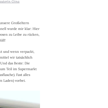
autorin Gina
n unsere Großeltern
nell wurde mir klar: Hier
osen zu Leibe zu rücken,
üll!
kt und wenn verpackt,
ittel wir tatsächlich
 Und das Beste: Die
 zum Teil im Supermarkt
flasche). Fast alles
m Laden) vorbei.