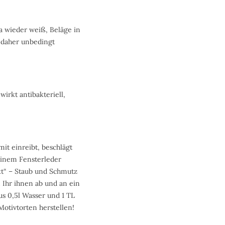
a wieder weiß, Beläge in
– daher unbedingt
irkt antibakteriell,
it einreibt, beschlägt
einem Fensterleder
kt“ – Staub und Schmutz
 Ihr ihnen ab und an ein
us 0,5l Wasser und 1 TL
Motivtorten herstellen!