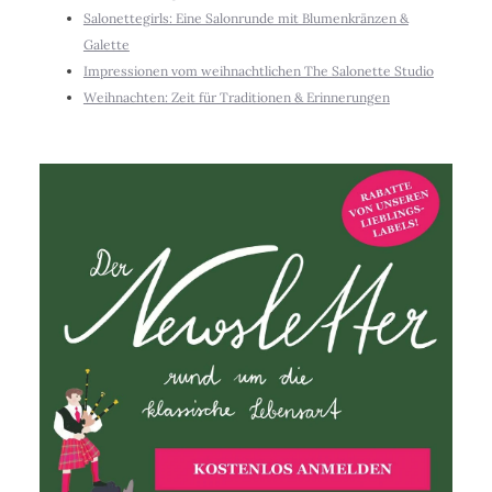
Salonettegirls: Eine Salonrunde mit Blumenkränzen &
Galette
Impressionen vom weihnachtlichen The Salonette Studio
Weihnachten: Zeit für Traditionen & Erinnerungen