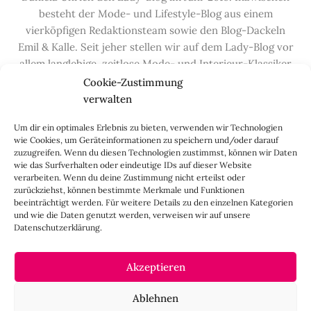
besteht der Mode- und Lifestyle-Blog aus einem
vierköpfigen Redaktionsteam sowie den Blog-Dackeln
Emil & Kalle. Seit jeher stellen wir auf dem Lady-Blog vor
allem langlebige, zeitlose Mode- und Interieur-Klassiker
vor, die hochwertig verarbeitet und unter guten
Cookie-Zustimmung
Bedingungen hergestellt wurden – gerne „Made in
verwalten
Germany“. Wir lieben alte, vom Aussterben bedrohte
Um dir ein optimales Erlebnis zu bieten, verwenden wir Technologien
Handwerksberufe und kleine feine Firmen, denen wir
wie Cookies, um Geräteinformationen zu speichern und/oder darauf
hier auf dem Blog eine Präsentationsfläche bieten, sowie
zuzugreifen. Wenn du diesen Technologien zustimmst, können wir Daten
alle Dinge, die das Leben ein bisschen schöner machen.
wie das Surfverhalten oder eindeutige IDs auf dieser Website
verarbeiten. Wenn du deine Zustimmung nicht erteilst oder
Darüber hinaus legen wir großen Wert auf den
zurückziehst, können bestimmte Merkmale und Funktionen
Austausch mit Euch, den Leserinnen – über die
beeinträchtigt werden. Für weitere Details zu den einzelnen Kategorien
Kommentarfunktion, die
Lady-Frage
, die
Love-List
, aber
und wie die Daten genutzt werden, verweisen wir auf unsere
Datenschutzerklärung.
auch über
Instagram
,
Facebook
,
Pinterest
und unseren
Newsletter
.
Akzeptieren
IMPRESSUM
Ablehnen