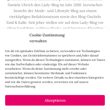
Daniela Uhrich den Lady-Blog im Jahr 2010. Inzwischen
besteht der Mode- und Lifestyle-Blog aus einem
vierköpfigen Redaktionsteam sowie den Blog-Dackeln
Emil & Kalle. Seit jeher stellen wir auf dem Lady-Blog vor
allem langlebige, zeitlose Mode- und Interieur-Klassiker
vor, die hochwertig verarbeitet und unter guten
Cookie-Zustimmung
Bedingungen hergestellt wurden – gerne „Made in
verwalten
Germany“. Wir lieben alte, vom Aussterben bedrohte
Um dir ein optimales Erlebnis zu bieten, verwenden wir Technologien
Handwerksberufe und kleine feine Firmen, denen wir
wie Cookies, um Geräteinformationen zu speichern und/oder darauf
hier auf dem Blog eine Präsentationsfläche bieten, sowie
zuzugreifen. Wenn du diesen Technologien zustimmst, können wir Daten
alle Dinge, die das Leben ein bisschen schöner machen.
wie das Surfverhalten oder eindeutige IDs auf dieser Website
verarbeiten. Wenn du deine Zustimmung nicht erteilst oder
Darüber hinaus legen wir großen Wert auf den
zurückziehst, können bestimmte Merkmale und Funktionen
Austausch mit Euch, den Leserinnen – über die
beeinträchtigt werden. Für weitere Details zu den einzelnen Kategorien
Kommentarfunktion, die
Lady-Frage
, die
Love-List
, aber
und wie die Daten genutzt werden, verweisen wir auf unsere
Datenschutzerklärung.
auch über
Instagram
,
Facebook
,
Pinterest
und unseren
Newsletter
.
Akzeptieren