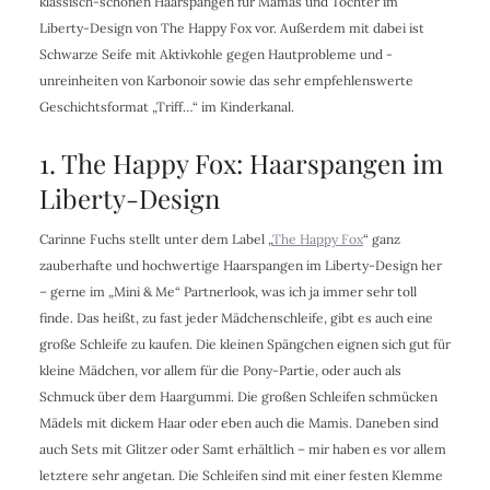
klassisch-schönen Haarspangen für Mamas und Töchter im
Liberty-Design von The Happy Fox vor. Außerdem mit dabei ist
Schwarze Seife mit Aktivkohle gegen Hautprobleme und -
unreinheiten von Karbonoir sowie das sehr empfehlenswerte
Geschichtsformat „Triff…“ im Kinderkanal.
1. The Happy Fox: Haarspangen im
Liberty-Design
Carinne Fuchs stellt unter dem Label „
The Happy Fox
“ ganz
zauberhafte und hochwertige Haarspangen im Liberty-Design her
– gerne im „Mini & Me“ Partnerlook, was ich ja immer sehr toll
finde. Das heißt, zu fast jeder Mädchenschleife, gibt es auch eine
große Schleife zu kaufen. Die kleinen Spängchen eignen sich gut für
kleine Mädchen, vor allem für die Pony-Partie, oder auch als
Schmuck über dem Haargummi. Die großen Schleifen schmücken
Mädels mit dickem Haar oder eben auch die Mamis. Daneben sind
auch Sets mit Glitzer oder Samt erhältlich – mir haben es vor allem
letztere sehr angetan. Die Schleifen sind mit einer festen Klemme