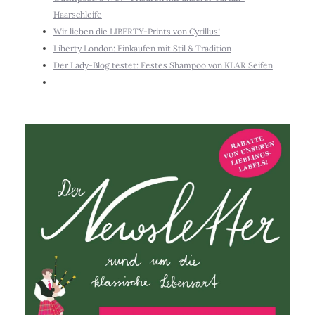
Haarschleife
Wir lieben die LIBERTY-Prints von Cyrillus!
Liberty London: Einkaufen mit Stil & Tradition
Der Lady-Blog testet: Festes Shampoo von KLAR Seifen