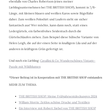
ebenfalls von Charles Robertson (eines meiner
Lieblingsunternehmen bei THE BRITISH SHOP), kommt in 7/8-
Länge, mit kleinen blauen und weißen Karos sowie Bügelfalte
daher. Zum weißen Poloshirt und Loafern sieht sie sicher
fantastisch aus! Wer möchte, kann dann noch, statt eines
Ledergürtels, ein farbenfrohes Seidentuch durch die
Gürtelschlaufen ziehen. Zum Beispiel diese hübsche Variante von
Helen Leigh
, die auf
der einen Seite in knalligem Lila und auf der
anderen in kräftigem Grün gefertigt ist.
Und noch ein Liebling:
Cavallini & Co: Wunderschönes Vintage-
Puzzle mit Wildblumen
*Dieser Beitrag ist in Kooperation mit THE BRITISH SHOP entstanden
MEHR ZUM THEMA
THE BRITISH SHOP: Meine Frühjahrsentdeckungen 2024
William Morris: Zeitlos schöne Drucke und Textilien
Ein Interview mit Robert Siebel von THE BRITISH SHOP