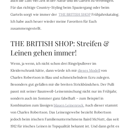
auch die Lust viel Zeit in der Natur und im Garten zu verbringen.
Für das richtige Country-Styling beim Spaziergang oder beim
Garteln sorgt wie immer der
THE BRITISH SHOP
Frühjahrskatalog.
Ich habe auch heuer wieder meine Favoriten für Euch
zusammengestellt.
THE BRITISH SHOP: Streifen &
Leinen gehen immer!
Wenn, ja wenn, ich nicht schon drei Ringelpullover im
Kleiderschrank hätte, dann würde ich mir
dieses Modell
von
Charles Robertson
in Blau und schmeichelndem Ecru zulegen.
Besonders gut gefallen mir die breiten Strickbündchen. Der Pulli
passt mit seiner Baumwoll-Leinenmischung nicht nur im Frühjahr,
sondern auch im Sommer ganz fabelhaft – zum Beispiel in
Kombination zum lässigen
blauen Leinenrock.
Auch dieser stammt
von Charles Robertson. Das Leinengewebe bezieht Robertson
jedoch beim irischen Familienunternehmens Baird McNutt, das seit
1912 für irisches Leinen in Topqualität bekannt ist. Und dann geht es