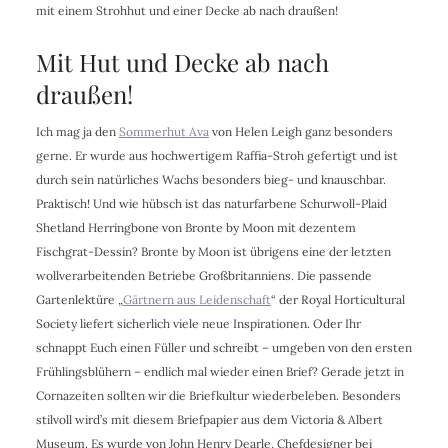
mit einem Strohhut und einer Decke ab nach draußen!
Mit Hut und Decke ab nach
draußen!
Ich mag ja den
Sommerhut Ava
von Helen Leigh ganz besonders
gerne. Er wurde aus hochwertigem Raffia-Stroh gefertigt und ist
durch sein natürliches Wachs besonders bieg- und knauschbar.
Praktisch! Und wie hübsch ist das naturfarbene Schurwoll-Plaid
Shetland Herringbone von
Bronte by Moon mit dezentem
Fischgrat-Dessin? Bronte by Moon ist übrigens eine
der letzten
wollverarbeitenden Betriebe Großbritanniens. Die passende
Gartenlektüre „
Gärtnern aus Leidenschaft
“ der Royal Horticultural
Society liefert sicherlich viele neue Inspirationen.
Oder Ihr
schnappt Euch einen Füller und schreibt – umgeben von den ersten
Frühlingsblühern – endlich mal wieder einen Brief? Gerade jetzt in
Cornazeiten sollten wir die Briefkultur wiederbeleben. Besonders
stilvoll wird’s mit diesem Briefpapier aus dem
Victoria & Albert
Museum
.
Es wurde von John Henry Dearle, Chefdesigner bei