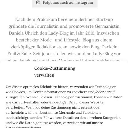
Folgt uns auch auf Instagram
Nach dem Praktikum bei einem Berliner Start-up
gründete die Journalistin und promovierte Germanistin
Daniela Uhrich den Lady-Blog im Jahr 2010. Inzwischen
besteht der Mode- und Lifestyle-Blog aus einem
vierköpfigen Redaktionsteam sowie den Blog-Dackeln
Emil & Kalle. Seit jeher stellen wir auf dem Lady-Blog vor
allem langlebige, zeitlose Mode- und Interieur-Klassiker
vor, die hochwertig verarbeitet und unter guten
Cookie-Zustimmung
Bedingungen hergestellt wurden – gerne „Made in
verwalten
Germany“. Wir lieben alte, vom Aussterben bedrohte
Um dir ein optimales Erlebnis zu bieten, verwenden wir Technologien
Handwerksberufe und kleine feine Firmen, denen wir
wie Cookies, um Geräteinformationen zu speichern und/oder darauf
hier auf dem Blog eine Präsentationsfläche bieten, sowie
zuzugreifen. Wenn du diesen Technologien zustimmst, können wir Daten
alle Dinge, die das Leben ein bisschen schöner machen.
wie das Surfverhalten oder eindeutige IDs auf dieser Website
verarbeiten. Wenn du deine Zustimmung nicht erteilst oder
Darüber hinaus legen wir großen Wert auf den
zurückziehst, können bestimmte Merkmale und Funktionen
Austausch mit Euch, den Leserinnen – über die
beeinträchtigt werden. Für weitere Details zu den einzelnen Kategorien
Kommentarfunktion, die
Lady-Frage
, die
Love-List
, aber
und wie die Daten genutzt werden, verweisen wir auf unsere
Datenschutzerklärung.