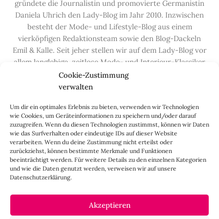
gründete die Journalistin und promovierte Germanistin
Daniela Uhrich den Lady-Blog im Jahr 2010. Inzwischen
besteht der Mode- und Lifestyle-Blog aus einem
vierköpfigen Redaktionsteam sowie den Blog-Dackeln
Emil & Kalle. Seit jeher stellen wir auf dem Lady-Blog vor
allem langlebige, zeitlose Mode- und Interieur-Klassiker
vor, die hochwertig verarbeitet und unter guten
Cookie-Zustimmung
Bedingungen hergestellt wurden – gerne „Made in
verwalten
Germany“. Wir lieben alte, vom Aussterben bedrohte
Um dir ein optimales Erlebnis zu bieten, verwenden wir Technologien
Handwerksberufe und kleine feine Firmen, denen wir
wie Cookies, um Geräteinformationen zu speichern und/oder darauf
hier auf dem Blog eine Präsentationsfläche bieten, sowie
zuzugreifen. Wenn du diesen Technologien zustimmst, können wir Daten
alle Dinge, die das Leben ein bisschen schöner machen.
wie das Surfverhalten oder eindeutige IDs auf dieser Website
verarbeiten. Wenn du deine Zustimmung nicht erteilst oder
Darüber hinaus legen wir großen Wert auf den
zurückziehst, können bestimmte Merkmale und Funktionen
Austausch mit Euch, den Leserinnen – über die
beeinträchtigt werden. Für weitere Details zu den einzelnen Kategorien
Kommentarfunktion, die
Lady-Frage
, die
Love-List
, aber
und wie die Daten genutzt werden, verweisen wir auf unsere
Datenschutzerklärung.
auch über
Instagram
,
Facebook
,
Pinterest
und unseren
Newsletter
.
Akzeptieren