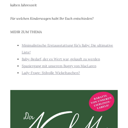
kalten Jahreszeit
Für welchen Kinderwagen habt Ihr Euch entschieden?
MEHR ZUM THEMA
Minimalistische Erstausstattung für’s Baby: Die ultimative
Liste!
Baby-Bedarf, der es Wert war, gekauft zu werden
Spaziergang mit unserem Buggy von MacLaren
Lady-Frage: Stilvolle Wickeltaschen?