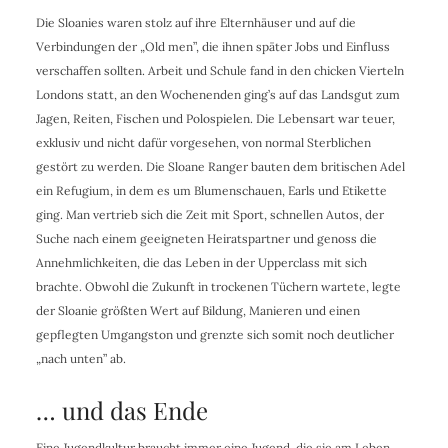
Die Sloanies waren stolz auf ihre Elternhäuser und auf die
Verbindungen der „Old men”, die ihnen später Jobs und Einfluss
verschaffen sollten. Arbeit und Schule fand in den chicken Vierteln
Londons statt, an den Wochenenden ging’s auf das Landsgut zum
Jagen, Reiten, Fischen und Polospielen. Die Lebensart war teuer,
exklusiv und nicht dafür vorgesehen, von normal Sterblichen
gestört zu werden. Die Sloane Ranger bauten dem britischen Adel
ein Refugium, in dem es um Blumenschauen, Earls und Etikette
ging. Man vertrieb sich die Zeit mit Sport, schnellen Autos, der
Suche nach einem geeigneten Heiratspartner und genoss die
Annehmlichkeiten, die das Leben in der Upperclass mit sich
brachte. Obwohl die Zukunft in trockenen Tüchern wartete, legte
der Sloanie größten Wert auf Bildung, Manieren und einen
gepflegten Umgangston und grenzte sich somit noch deutlicher
„nach unten” ab.
… und das Ende
Eine Jugendkultur braucht immer eine Jugend, die sie am Leben