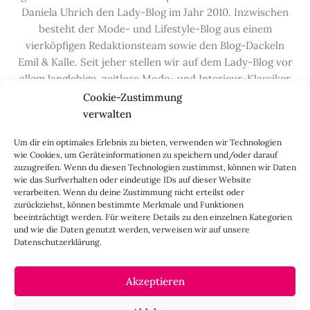
Daniela Uhrich den Lady-Blog im Jahr 2010. Inzwischen
besteht der Mode- und Lifestyle-Blog aus einem
vierköpfigen Redaktionsteam sowie den Blog-Dackeln
Emil & Kalle. Seit jeher stellen wir auf dem Lady-Blog vor
allem langlebige, zeitlose Mode- und Interieur-Klassiker
vor, die hochwertig verarbeitet und unter guten
Cookie-Zustimmung
Bedingungen hergestellt wurden – gerne „Made in
verwalten
Germany“. Wir lieben alte, vom Aussterben bedrohte
Um dir ein optimales Erlebnis zu bieten, verwenden wir Technologien
Handwerksberufe und kleine feine Firmen, denen wir
wie Cookies, um Geräteinformationen zu speichern und/oder darauf
hier auf dem Blog eine Präsentationsfläche bieten, sowie
zuzugreifen. Wenn du diesen Technologien zustimmst, können wir Daten
alle Dinge, die das Leben ein bisschen schöner machen.
wie das Surfverhalten oder eindeutige IDs auf dieser Website
verarbeiten. Wenn du deine Zustimmung nicht erteilst oder
Darüber hinaus legen wir großen Wert auf den
zurückziehst, können bestimmte Merkmale und Funktionen
Austausch mit Euch, den Leserinnen – über die
beeinträchtigt werden. Für weitere Details zu den einzelnen Kategorien
Kommentarfunktion, die
Lady-Frage
, die
Love-List
, aber
und wie die Daten genutzt werden, verweisen wir auf unsere
Datenschutzerklärung.
auch über
Instagram
,
Facebook
,
Pinterest
und unseren
Newsletter
.
Akzeptieren
IMPRESSUM