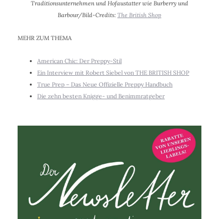
Traditionsunternehmen und Hofaustatter wie Burberry und
Barbour/Bild-Credits:
The British Shop
MEHR ZUM THEMA
American Chic: Der Preppy-Stil
Ein Interview mit Robert Siebel von THE BRITISH SHOP
True Prep – Das Neue Offizielle Preppy Handbuch
Die zehn besten Knigge- und Benimmratgeber