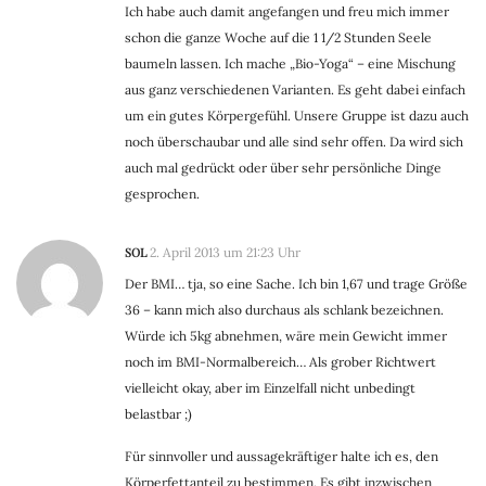
Ich habe auch damit angefangen und freu mich immer
schon die ganze Woche auf die 1 1/2 Stunden Seele
baumeln lassen. Ich mache „Bio-Yoga“ – eine Mischung
aus ganz verschiedenen Varianten. Es geht dabei einfach
um ein gutes Körpergefühl. Unsere Gruppe ist dazu auch
noch überschaubar und alle sind sehr offen. Da wird sich
auch mal gedrückt oder über sehr persönliche Dinge
gesprochen.
SOL
2. April 2013 um 21:23 Uhr
Der BMI… tja, so eine Sache. Ich bin 1,67 und trage Größe
36 – kann mich also durchaus als schlank bezeichnen.
Würde ich 5kg abnehmen, wäre mein Gewicht immer
noch im BMI-Normalbereich… Als grober Richtwert
vielleicht okay, aber im Einzelfall nicht unbedingt
belastbar ;)
Für sinnvoller und aussagekräftiger halte ich es, den
Körperfettanteil zu bestimmen. Es gibt inzwischen