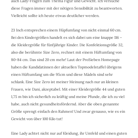
auch Lady-Fragen zum Thema Figur und Gewicht. Ich versuche
diese Fragen immer mit der nötigen Sensibilität zu beantworten.
Vielleicht sollte ich heute etwas deutlicher werden.
23 Inch entsprechen einem Hüpfumfang von nicht einmal 60 cm.
Bei den Kindergrößen handelt es sich dabei um eine knappe 116 –
die Kleidergröße für fünfjährige Kinder. Die Konfektionsgröße 32,
also die berühmte Size Zero, rechnet mit einem Hüftumfang von
80-84 cm. Das sind 20 cm mehr! Laut der ProSieben Homepage
haben die Kandidatinnen der aktuellen Topmodelstaffel übrigens
einen Hüftumfang um die 95cm und diese Mädels sind sehr
schlank. Eine Size Zero ist meiner Meinung nach nur an kleinen
Frauen, wie Dani, akzeptabel. Mit einer Kleidergröße 44 und guten
1,75 m bin ich sicherlich zu kräftig und meine Pfunde, die ich zu viel
habe, auch nicht gesundheitsfördernd. Aber die oben genannte
Größe sprengt einfach den Rahmen! Und zwar genauso, wie es ein
Gewicht von über 100 Kilo tut!
Eine Lady achtet nicht nur auf Kleidung, ihr Umfeld und einen guten