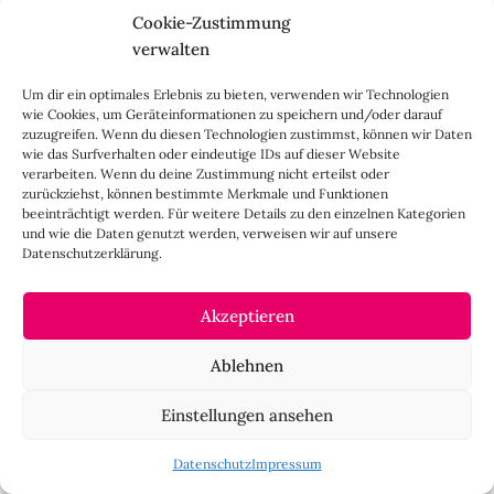
Hally die Damen
Cookie-Zustimmung
verwalten
Ich finde es auch krass wie alle dünn sein möchten (und
da muss ich mich leider auch dazu zählen.. ich will die
Um dir ein optimales Erlebnis zu bieten, verwenden wir Technologien
ganze Zeit abnehmen..) Ich bin 1.75 und 64kg,
wie Cookies, um Geräteinformationen zu speichern und/oder darauf
Kleidergrösse 38.. eigentlich normal.. aber obwohl ich
zuzugreifen. Wenn du diesen Technologien zustimmst, können wir Daten
wie das Surfverhalten oder eindeutige IDs auf dieser Website
weiss, dass Gesundheit wichtiger ist und ich keineswegs
verarbeiten. Wenn du deine Zustimmung nicht erteilst oder
dick bin, fühl ich mich immer wieder mal etwas zu breit.
zurückziehst, können bestimmte Merkmale und Funktionen
Ich stimme euch also zu und finde es wichtig, dass Blogs,
beeinträchtigt werden. Für weitere Details zu den einzelnen Kategorien
und wie die Daten genutzt werden, verweisen wir auf unsere
Zeischriften und TV-Sender ihre Verantwortung wahr
Datenschutzerklärung.
nehmen und auch normale Frauen zeigen. Wichtig ist mir
aber auch zu sagen, dass man nicht auf den ganz dünnen
Mädels rumhacken sollte, denn einige wären ganz gerne
Akzeptieren
etwas dicker..
Ablehnen
CAROLINE
3. April 2013 um 11:08 Uhr
Einstellungen ansehen
Danke Constanze, den Artikel habe ich sehr gern
gelesen, aber die Kommentare haben mich dann doch
Datenschutz
Impressum
wieder etwas nachdenklicher gestimmt.