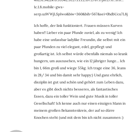
1c.1.8.mobile-gws-
serp.uzWWjLSpIwo&biw=360&bih=567&sei=0hdbUcu7L8j
Ich hoffe, der link funktioniert. Frauen müssen Kurven
haben!! Lieber ein paar Pfunde zuviel, als zu wenig! Ich
habe eine unfassbar ladylike Freundin, die selbst mit ein
paar Pfunden zu viel elegant, edel, gepflegt und
großartig ist. Ich selbst würde ebenfalls niemals so krank
hungern, um auszusehen, wie ein 12 jähriger Junge… Ich
bin 1, 66m groß und wiege 55kg. Ich trage eine 36, Jeans
in 28/ 34 und bin damit sehr happy:) Und ganz ehrlich,
disziplin ist gut und schön und gehört zum Leben dazu,
aber es gibt doch nichts besseres, als fantastisches
Essen, dazu ein toller Wein und gute Musik in toller
Gesellschaft! Ich kenne auch nur einen einzigen Mann in
meinem großen Bekanntenkreis, der auf so dürre
Knochen steht (und mit dem bin ich nicht zusammen :)