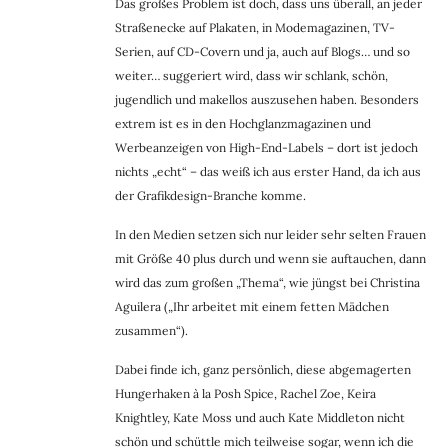
Das großes Problem ist doch, dass uns überall, an jeder
Straßenecke auf Plakaten, in Modemagazinen, TV-
Serien, auf CD-Covern und ja, auch auf Blogs… und so
weiter… suggeriert wird, dass wir schlank, schön,
jugendlich und makellos auszusehen haben. Besonders
extrem ist es in den Hochglanzmagazinen und
Werbeanzeigen von High-End-Labels – dort ist jedoch
nichts „echt“ – das weiß ich aus erster Hand, da ich aus
der Grafikdesign-Branche komme.
In den Medien setzen sich nur leider sehr selten Frauen
mit Größe 40 plus durch und wenn sie auftauchen, dann
wird das zum großen „Thema“, wie jüngst bei Christina
Aguilera („Ihr arbeitet mit einem fetten Mädchen
zusammen“).
Dabei finde ich, ganz persönlich, diese abgemagerten
Hungerhaken à la Posh Spice, Rachel Zoe, Keira
Knightley, Kate Moss und auch Kate Middleton nicht
schön und schüttle mich teilweise sogar, wenn ich die