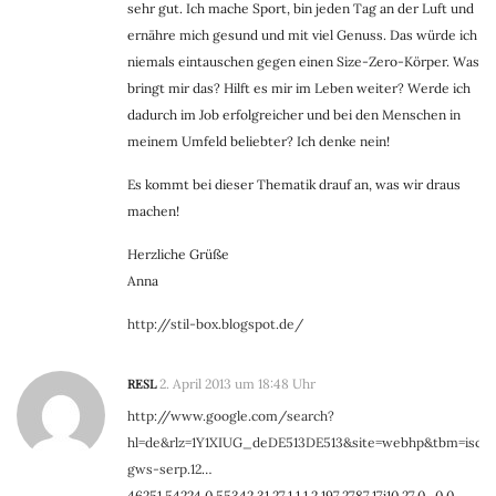
sehr gut. Ich mache Sport, bin jeden Tag an der Luft und
ernähre mich gesund und mit viel Genuss. Das würde ich
niemals eintauschen gegen einen Size-Zero-Körper. Was
bringt mir das? Hilft es mir im Leben weiter? Werde ich
dadurch im Job erfolgreicher und bei den Menschen in
meinem Umfeld beliebter? Ich denke nein!
Es kommt bei dieser Thematik drauf an, was wir draus
machen!
Herzliche Grüße
Anna
http://stil-box.blogspot.de/
RESL
2. April 2013 um 18:48 Uhr
http://www.google.com/search?
hl=de&rlz=1Y1XIUG_deDE513DE513&site=webhp&tbm=isc
gws-serp.12
…
46251.54224.0.55342.31.27.1.1.1.2.197.2787.17j10.27.0…0.0…