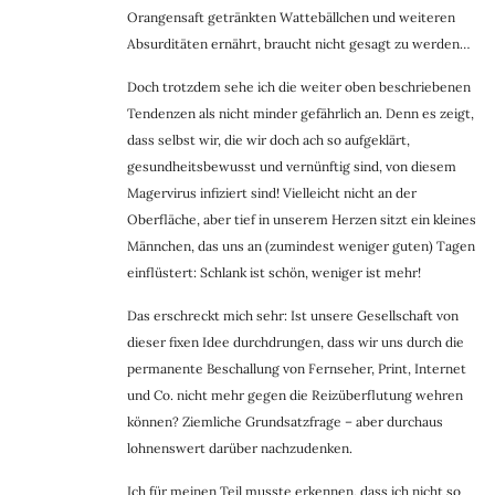
Orangensaft getränkten Wattebällchen und weiteren
Absurditäten ernährt, braucht nicht gesagt zu werden…
Doch trotzdem sehe ich die weiter oben beschriebenen
Tendenzen als nicht minder gefährlich an. Denn es zeigt,
dass selbst wir, die wir doch ach so aufgeklärt,
gesundheitsbewusst und vernünftig sind, von diesem
Magervirus infiziert sind! Vielleicht nicht an der
Oberfläche, aber tief in unserem Herzen sitzt ein kleines
Männchen, das uns an (zumindest weniger guten) Tagen
einflüstert: Schlank ist schön, weniger ist mehr!
Das erschreckt mich sehr: Ist unsere Gesellschaft von
dieser fixen Idee durchdrungen, dass wir uns durch die
permanente Beschallung von Fernseher, Print, Internet
und Co. nicht mehr gegen die Reizüberflutung wehren
können? Ziemliche Grundsatzfrage – aber durchaus
lohnenswert darüber nachzudenken.
Ich für meinen Teil musste erkennen, dass ich nicht so