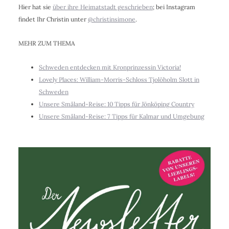
Hier hat sie
über ihre Heimatstadt geschrieben
; bei Instagram
findet Ihr Christin unter
@christinsimone
.
MEHR ZUM THEMA
Schweden entdecken mit Kronprinzessin Victoria!
Lovely Places: William-Morris-Schloss Tjolöholm Slott in
Schweden
Unsere Småland-Reise: 10 Tipps für Jönköping Country
Unsere Småland-Reise: 7 Tipps für Kalmar und Umgebung