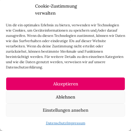
was wir (1 Hund, 2 Menschen) für den Jahreswechsel
Cookie-Zustimmung
planen.
verwalten
Könnt ihr uns ein wenig zu eurer Route schreiben und
evtl die Plätze, wo ihr übernachtet habt?
Um dir ein optimales Erlebnis zu bieten, verwenden wir Technologien
wie Cookies, um Geräteinformationen zu speichern und/oder darauf
Wir sind auch mit unserem Defender unterwegs und
zuzugreifen. Wenn du diesen Technologien zustimmst, können wir Daten
wären über jeden Tipp dankbar.
wie das Surfverhalten oder eindeutige IDs auf dieser Website
Liebe Grüße
verarbeiten. Wenn du deine Zustimmung nicht erteilst oder
zurückziehst, können bestimmte Merkmale und Funktionen
Kröte, Szilvia und Andre
beeinträchtigt werden. Für weitere Details zu den einzelnen Kategorien
und wie die Daten genutzt werden, verweisen wir auf unsere
Datenschutzerklärung.
HINTERLASSE DOCH EINEN KOMMENTAR
Akzeptieren
Deine E-Mail-Adresse wird nicht veröffentlicht.
Erforderliche
Felder sind mit
*
markiert
Ablehnen
Einstellungen ansehen
Datenschutz
Impressum