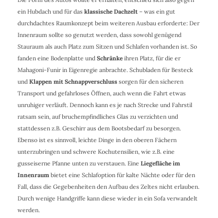
ein Hubdach und für das
klassische Dachzelt
– was ein gut
durchdachtes Raumkonzept beim weiteren Ausbau erforderte: Der
Innenraum sollte so genutzt werden, dass sowohl genügend
Stauraum als auch Platz zum Sitzen und Schlafen vorhanden ist. So
fanden eine Bodenplatte und
Schränke
ihren Platz, für die er
Mahagoni-Funir in Eigenregie anbrachte. Schubladen für Besteck
und
Klappen mit Schnappverschluss
sorgen für den sicheren
Transport und gefahrloses Öffnen, auch wenn die Fahrt etwas
unruhiger verläuft. Dennoch kann es je nach Strecke und Fahrstil
ratsam sein, auf bruchempfindliches Glas zu verzichten und
stattdessen z.B. Geschirr aus dem Bootsbedarf zu besorgen.
Ebenso ist es sinnvoll, leichte Dinge in den oberen Fächern
unterzubringen und schwere Kochutensilien, wie z.B. eine
gusseiserne Pfanne unten zu verstauen. Eine
Liegefläche im
Innenraum
bietet eine Schlafoption für kalte Nächte oder für den
Fall, dass die Gegebenheiten den Aufbau des Zeltes nicht erlauben.
Durch wenige Handgriffe kann diese wieder in ein Sofa verwandelt
werden.