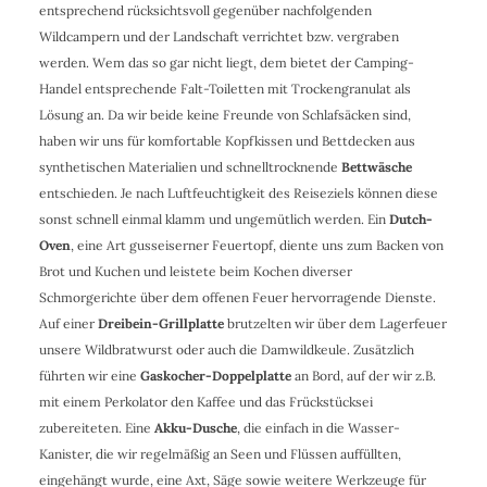
entsprechend rücksichtsvoll gegenüber nachfolgenden
Wildcampern und der Landschaft verrichtet bzw. vergraben
werden. Wem das so gar nicht liegt, dem bietet der Camping-
Handel entsprechende Falt-Toiletten mit Trockengranulat als
Lösung an. Da wir beide keine Freunde von Schlafsäcken sind,
haben wir uns für komfortable Kopfkissen und Bettdecken aus
synthetischen Materialien und schnelltrocknende
Bettwäsche
entschieden. Je nach Luftfeuchtigkeit des Reiseziels können diese
sonst schnell einmal klamm und ungemütlich werden. Ein
Dutch-
Oven
, eine Art gusseiserner Feuertopf, diente uns zum Backen von
Brot und Kuchen und leistete beim Kochen diverser
Schmorgerichte über dem offenen Feuer hervorragende Dienste.
Auf einer
Dreibein-Grillplatte
brutzelten wir über dem Lagerfeuer
unsere Wildbratwurst oder auch die Damwildkeule. Zusätzlich
führten wir eine
Gaskocher-Doppelplatte
an Bord, auf der wir z.B.
mit einem Perkolator den Kaffee und das Frückstücksei
zubereiteten. Eine
Akku-Dusche
, die einfach in die Wasser-
Kanister, die wir regelmäßig an Seen und Flüssen auffüllten,
eingehängt wurde, eine Axt, Säge sowie weitere Werkzeuge für