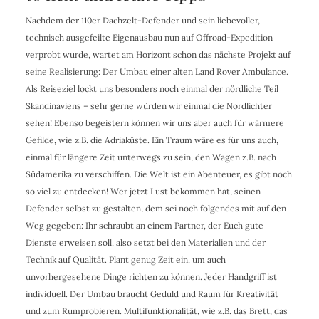
Nachdem der 110er Dachzelt-Defender und sein liebevoller,
technisch ausgefeilte Eigenausbau nun auf Offroad-Expedition
verprobt wurde, wartet am Horizont schon das nächste Projekt auf
seine Realisierung: Der Umbau einer alten Land Rover Ambulance.
Als Reiseziel lockt uns besonders noch einmal der nördliche Teil
Skandinaviens – sehr gerne würden wir einmal die Nordlichter
sehen! Ebenso begeistern können wir uns aber auch für wärmere
Gefilde, wie z.B. die Adriaküste. Ein Traum wäre es für uns auch,
einmal für längere Zeit unterwegs zu sein, den Wagen z.B. nach
Südamerika zu verschiffen. Die Welt ist ein Abenteuer, es gibt noch
so viel zu entdecken! Wer jetzt Lust bekommen hat, seinen
Defender selbst zu gestalten, dem sei noch folgendes mit auf den
Weg gegeben: Ihr schraubt an einem Partner, der Euch gute
Dienste erweisen soll, also setzt bei den Materialien und der
Technik auf Qualität. Plant genug Zeit ein, um auch
unvorhergesehene Dinge richten zu können. Jeder Handgriff ist
individuell. Der Umbau braucht Geduld und Raum für Kreativität
und zum Rumprobieren. Multifunktionalität, wie z.B. das Brett, das