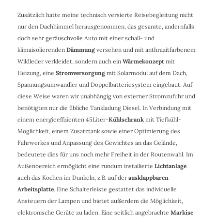
Zusätzlich hatte meine technisch versierte Reisebegleitung nicht
nur den Dachhimmel herausgenommen, das gesamte, andernfalls
doch sehr geräuschvolle Auto mit einer schall- und
klimaisolierenden
Dämmung
versehen und mit anthrazitfarbenem
Wildleder verkleidet, sondern auch ein
Wärmekonzept
mit
Heizung, eine
Stromversorgung
mit Solarmodul auf dem Dach,
Spannungsumwandler und Doppelbatteriesystem eingebaut. Auf
diese Weise waren wir unabhängig von externer Stromzufuhr und
benötigten nur die übliche Tankladung Diesel. In Verbindung mit
einem energieeffzienten 45Liter-
Kühlschrank
mit Tiefkühl-
Möglichkeit, einem Zusatztank sowie einer Optimierung des
Fahrwerkes und Anpassung des Gewichtes an das Gelände,
bedeutete dies für uns noch mehr Freiheit in der Routenwahl. Im
Außenbereich ermöglicht eine rundum installierte
Lichtanlage
auch das Kochen im Dunkeln, z.B. auf der
ausklappbaren
Arbeitsplatte
. Eine Schalterleiste gestattet das individuelle
Ansteuern der Lampen und bietet außerdem die Möglichkeit,
elektronische Geräte zu laden. Eine seitlich angebrachte
Markise