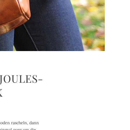
 JOULES-
K
Boden rascheln, dann
 einmal quer um die