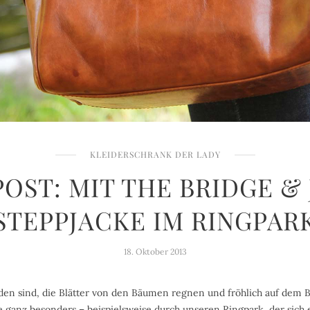
KLEIDERSCHRANK DER LADY
OST: MIT THE BRIDGE &
STEPPJACKE IM RINGPAR
18. Oktober 2013
den sind, die Blätter von den Bäumen regnen und fröhlich auf dem 
 ganz besonders – beispielsweise durch unseren Ringpark, der sich