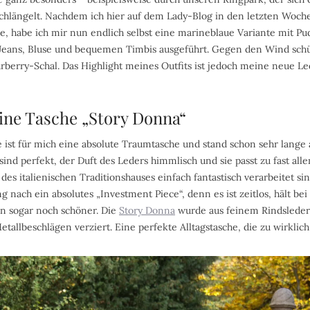
hlängelt. Nachdem ich hier auf dem Lady-Blog in den letzten Woch
, habe ich mir nun endlich selbst eine marineblaue Variante mit Pu
 Jeans, Bluse und bequemen Timbis ausgeführt. Gegen den Wind schü
berry-Schal. Das Highlight meines Outfits ist jedoch meine neue L
ine Tasche „Story Donna“
ist für mich eine absolute Traumtasche und stand schon sehr lange 
nd perfekt, der Duft des Leders himmlisch und sie passt zu fast all
es italienischen Traditionshauses einfach fantastisch verarbeitet si
 nach ein absolutes „Investment Piece“, denn es ist zeitlos, hält bei
n sogar noch schöner. Die
Story Donna
wurde aus feinem Rindsleder 
tallbeschlägen verziert. Eine perfekte Alltagstasche, die zu wirklich