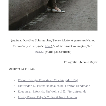
jeggings: Dorothee Schumacher/blouse: Motivi/equestrian blazer:
Pikeur/loafer: Bally (also
here
)
/watch: Daniel Wellington/belt:
DUKES
(thank you so much!)
Fotografin: Stefanie Mayer
MEHR ZUM THEMA
Rönner Design: Equestrian Chic für jeden Tag
Hinter den Kulissen: Ein Besuch bei Carlitos Handmade
Equestrian Lifestyle: Ein Wohnstil für Pferdefreunde
Lovely Places: Ralph’s Coffee & Bar in London