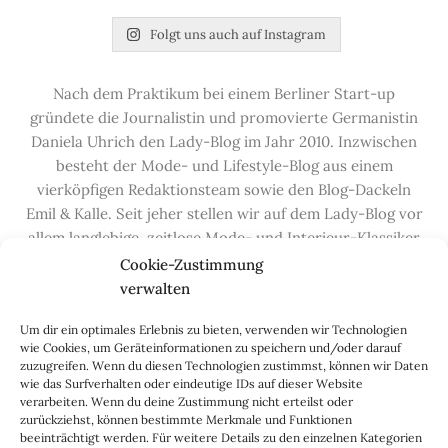
Folgt uns auch auf Instagram
Nach dem Praktikum bei einem Berliner Start-up
gründete die Journalistin und promovierte Germanistin
Daniela Uhrich den Lady-Blog im Jahr 2010. Inzwischen
besteht der Mode- und Lifestyle-Blog aus einem
vierköpfigen Redaktionsteam sowie den Blog-Dackeln
Emil & Kalle. Seit jeher stellen wir auf dem Lady-Blog vor
allem langlebige, zeitlose Mode- und Interieur-Klassiker
vor, die hochwertig verarbeitet und unter guten
Cookie-Zustimmung
Bedingungen hergestellt wurden – gerne „Made in
verwalten
Germany“. Wir lieben alte, vom Aussterben bedrohte
Um dir ein optimales Erlebnis zu bieten, verwenden wir Technologien
Handwerksberufe und kleine feine Firmen, denen wir
wie Cookies, um Geräteinformationen zu speichern und/oder darauf
hier auf dem Blog eine Präsentationsfläche bieten, sowie
zuzugreifen. Wenn du diesen Technologien zustimmst, können wir Daten
alle Dinge, die das Leben ein bisschen schöner machen.
wie das Surfverhalten oder eindeutige IDs auf dieser Website
verarbeiten. Wenn du deine Zustimmung nicht erteilst oder
Darüber hinaus legen wir großen Wert auf den
zurückziehst, können bestimmte Merkmale und Funktionen
Austausch mit Euch, den Leserinnen – über die
beeinträchtigt werden. Für weitere Details zu den einzelnen Kategorien