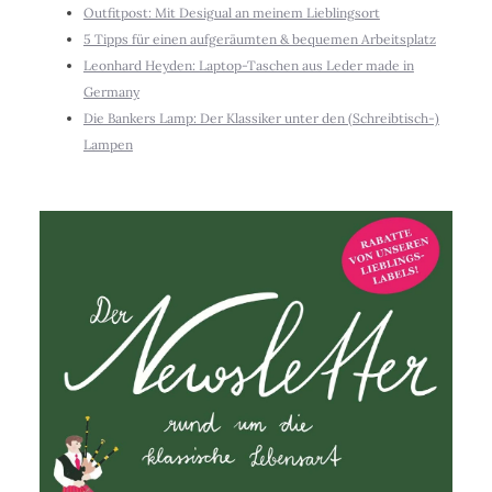
Outfitpost: Mit Desigual an meinem Lieblingsort
5 Tipps für einen aufgeräumten & bequemen Arbeitsplatz
Leonhard Heyden: Laptop-Taschen aus Leder made in
Germany
Die Bankers Lamp: Der Klassiker unter den (Schreibtisch-)
Lampen