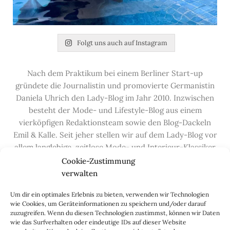
Folgt uns auch auf Instagram
Nach dem Praktikum bei einem Berliner Start-up
gründete die Journalistin und promovierte Germanistin
Daniela Uhrich den Lady-Blog im Jahr 2010. Inzwischen
besteht der Mode- und Lifestyle-Blog aus einem
vierköpfigen Redaktionsteam sowie den Blog-Dackeln
Emil & Kalle. Seit jeher stellen wir auf dem Lady-Blog vor
allem langlebige, zeitlose Mode- und Interieur-Klassiker
vor, die hochwertig verarbeitet und unter guten
Cookie-Zustimmung
Bedingungen hergestellt wurden – gerne „Made in
verwalten
Germany“. Wir lieben alte, vom Aussterben bedrohte
Um dir ein optimales Erlebnis zu bieten, verwenden wir Technologien
Handwerksberufe und kleine feine Firmen, denen wir
wie Cookies, um Geräteinformationen zu speichern und/oder darauf
hier auf dem Blog eine Präsentationsfläche bieten, sowie
zuzugreifen. Wenn du diesen Technologien zustimmst, können wir Daten
alle Dinge, die das Leben ein bisschen schöner machen.
wie das Surfverhalten oder eindeutige IDs auf dieser Website