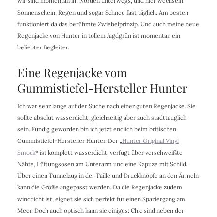
wir sind momentan im Norden unterwegs, und hier wechseln
Sonnenschein, Regen und sogar Schnee fast täglich. Am besten
funktioniert da das berühmte Zwiebelprinzip. Und auch meine neue
Regenjacke von Hunter in tollem Jagdgrün ist momentan ein
beliebter Begleiter.
Eine Regenjacke vom
Gummistiefel-Hersteller Hunter
Ich war sehr lange auf der Suche nach einer guten Regenjacke. Sie
sollte absolut wasserdicht, gleichzeitig aber auch stadttauglich
sein. Fündig geworden bin ich jetzt endlich beim britischen
Gummistiefel-Hersteller Hunter. Der „
Hunter Original Vinyl
Smock
* ist komplett wasserdicht, verfügt über verschweißte
Nähte, Lüftungsösen am Unterarm und eine Kapuze mit Schild.
Über einen Tunnelzug in der Taille und Druckknöpfe an den Ärmeln
kann die Größe angepasst werden. Da die Regenjacke zudem
winddicht ist, eignet sie sich perfekt für einen Spaziergang am
Meer. Doch auch optisch kann sie einiges: Chic sind neben der