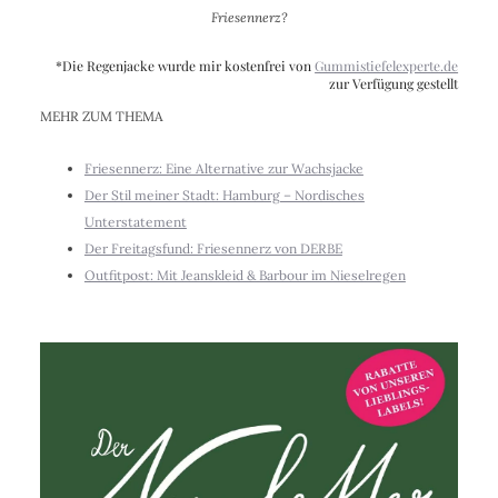
Friesennerz?
*Die Regenjacke wurde mir kostenfrei von
Gummistiefelexperte.de
zur Verfügung gestellt
MEHR ZUM THEMA
Friesennerz: Eine Alternative zur Wachsjacke
Der Stil meiner Stadt: Hamburg – Nordisches
Unterstatement
Der Freitagsfund: Friesennerz von DERBE
Outfitpost: Mit Jeanskleid & Barbour im Nieselregen