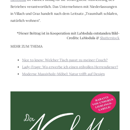
Betriebes verantwortlich. Das Unternehmen mit Niederlassungen
in Villach und Graz handelt nach dem Leitsatz „Traumhaft schlafen,
natürlich wohnen“.
*Dieser Beitrag ist in Kooperation mit LaModula entstanden/Bild-
Credits: LaModula &
Shutterstock
MEHR ZUM THEMA
Nice to know: Welcher Tisch passt zu meiner Couch?
Lady-Frage: Wo erwerbe ich einen stilvollen Herrendiener?
Moderne Massivholz-Möbel: Natur trifft auf Design