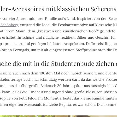
nder-Accessoires mit klassischen Scheren
vor vier Jahren mit ihrer Familie auf’s Land. Inspiriert von den Sc
 Schönberg
entstand die Idee, die Postkartenmotive auf klassische 
t ihrem Mann, dem „kreativen und künstlerischen Kopf“ gründete 
p erhaltet Ihr schöne und nützliche Textilien, Silber und Geschirr für
a produziert und genügen höchsten Ansprüchen. Dafür reist Regina 
 Norden Portugals, um mit alt eingesessenen Stoffproduzenten die D
che die mit in die Studentenbude ziehen 
ettwäsche auch nach dem 100sten Mal noch hübsch aussieht und eventu
ickelunterlage auch mal schmutzig werden darf, da das weiche Frot
und dass das übergroße Badetuch 20 Jahre später aus nostalgischen 
kann, da es die Kindheit und Jugend ohne große Blessuren überlebe
sophie von Petit Filou. Im Moment arbeitet das kleine Familienun
einen eigenen Messeauftritt. Liebe Regina, es war schön, Dich kenn