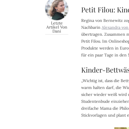
Petit Filou: Ki
Regina von Bernewitz zog 
Letzte
Artikel Von
Nachbarin
Alexandra von
Dani
übertragen. Zusammen mi
Petit Filou. Im Onlinesho
Produkte werden in Europ
für ein paar Tage in den
Kinder-Bettwäs
„Wichtig ist, dass die B
warm halten darf, die W
sicher wieder weiß wird 
Studentenbude einziehen 
dreifache Mama die Philo
Stickvorlagen und plant 