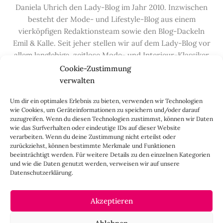
Daniela Uhrich den Lady-Blog im Jahr 2010. Inzwischen
besteht der Mode- und Lifestyle-Blog aus einem
vierköpfigen Redaktionsteam sowie den Blog-Dackeln
Emil & Kalle. Seit jeher stellen wir auf dem Lady-Blog vor
allem langlebige, zeitlose Mode- und Interieur-Klassiker
vor, die hochwertig verarbeitet und unter guten
Cookie-Zustimmung
Bedingungen hergestellt wurden – gerne „Made in
verwalten
Germany“. Wir lieben alte, vom Aussterben bedrohte
Um dir ein optimales Erlebnis zu bieten, verwenden wir Technologien
Handwerksberufe und kleine feine Firmen, denen wir
wie Cookies, um Geräteinformationen zu speichern und/oder darauf
hier auf dem Blog eine Präsentationsfläche bieten, sowie
zuzugreifen. Wenn du diesen Technologien zustimmst, können wir Daten
alle Dinge, die das Leben ein bisschen schöner machen.
wie das Surfverhalten oder eindeutige IDs auf dieser Website
verarbeiten. Wenn du deine Zustimmung nicht erteilst oder
Darüber hinaus legen wir großen Wert auf den
zurückziehst, können bestimmte Merkmale und Funktionen
Austausch mit Euch, den Leserinnen – über die
beeinträchtigt werden. Für weitere Details zu den einzelnen Kategorien
Kommentarfunktion, die
Lady-Frage
, die
Love-List
, aber
und wie die Daten genutzt werden, verweisen wir auf unsere
Datenschutzerklärung.
auch über
Instagram
,
Facebook
,
Pinterest
und unseren
Newsletter
.
Akzeptieren
IMPRESSUM