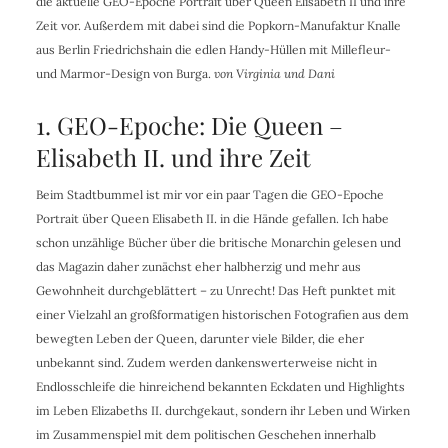
die aktuelle GEO-Epoche Portrait über Queen Elisabeth II und ihre
Zeit vor. Außerdem mit dabei sind die Popkorn-Manufaktur Knalle
aus Berlin Friedrichshain die edlen Handy-Hüllen mit Millefleur-
und Marmor-Design von Burga.
von Virginia und Dani
1. GEO-Epoche: Die Queen –
Elisabeth II. und ihre Zeit
Beim Stadtbummel ist mir vor ein paar Tagen die GEO-Epoche
Portrait über Queen Elisabeth II. in die Hände gefallen. Ich habe
schon unzählige Bücher über die britische Monarchin gelesen und
das Magazin daher zunächst eher halbherzig und mehr aus
Gewohnheit durchgeblättert – zu Unrecht! Das Heft punktet mit
einer Vielzahl an großformatigen historischen Fotografien aus dem
bewegten Leben der Queen, darunter viele Bilder, die eher
unbekannt sind. Zudem werden dankenswerterweise nicht in
Endlosschleife die hinreichend bekannten Eckdaten und Highlights
im Leben Elizabeths II. durchgekaut, sondern ihr Leben und Wirken
im Zusammenspiel mit dem politischen Geschehen innerhalb