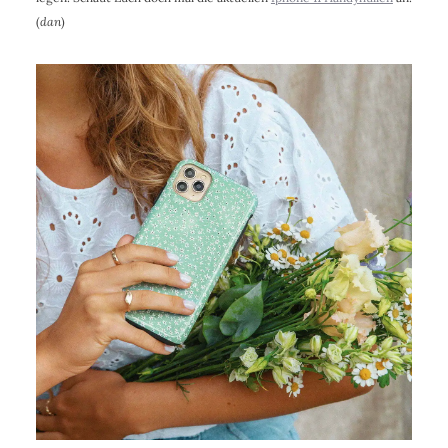
(
dan
)