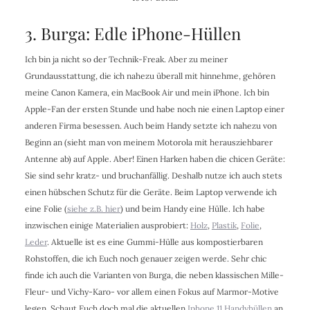
3. Burga: Edle iPhone-Hüllen
Ich bin ja nicht so der Technik-Freak. Aber zu meiner
Grundausstattung, die ich nahezu überall mit hinnehme, gehören
meine Canon Kamera, ein MacBook Air und mein iPhone. Ich bin
Apple-Fan der ersten Stunde und habe noch nie einen Laptop einer
anderen Firma besessen. Auch beim Handy setzte ich nahezu von
Beginn an (sieht man von meinem Motorola mit herausziehbarer
Antenne ab) auf Apple. Aber! Einen Harken haben die chicen Geräte:
Sie sind sehr kratz- und bruchanfällig. Deshalb nutze ich auch stets
einen hübschen Schutz für die Geräte. Beim Laptop verwende ich
eine Folie (
siehe z.B. hier
) und beim Handy eine Hülle. Ich habe
inzwischen einige Materialien ausprobiert:
Holz
,
Plastik
,
Folie
,
Leder
. Aktuelle ist es eine Gummi-Hülle aus kompostierbaren
Rohstoffen, die ich Euch noch genauer zeigen werde. Sehr chic
finde ich auch die Varianten von Burga, die neben klassischen Mille-
Fleur- und Vichy-Karo- vor allem einen Fokus auf Marmor-Motive
legen. Schaut Euch doch mal die aktuellen
Iphone 11 Handyhüllen
an.