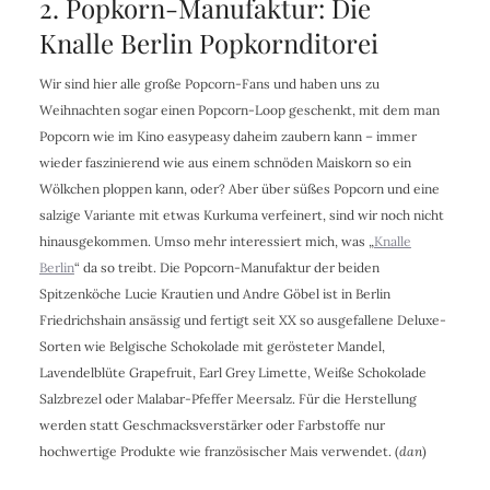
2. Popkorn-Manufaktur: Die
Knalle Berlin Popkornditorei
Wir sind hier alle große Popcorn-Fans und haben uns zu
Weihnachten sogar einen Popcorn-Loop geschenkt, mit dem man
Popcorn wie im Kino easypeasy daheim zaubern kann – immer
wieder faszinierend wie aus einem schnöden Maiskorn so ein
Wölkchen ploppen kann, oder? Aber über süßes Popcorn und eine
salzige Variante mit etwas Kurkuma verfeinert, sind wir noch nicht
hinausgekommen. Umso mehr interessiert mich, was „
Knalle
Berlin
“ da so treibt. Die Popcorn-Manufaktur der beiden
Spitzenköche Lucie Krautien und Andre Göbel ist in Berlin
Friedrichshain ansässig und fertigt seit XX so ausgefallene Deluxe-
Sorten wie Belgische Schokolade mit gerösteter Mandel,
Lavendelblüte Grapefruit, Earl Grey Limette, Weiße Schokolade
Salzbrezel oder Malabar-Pfeffer Meersalz. Für die Herstellung
werden statt Geschmacksverstärker oder Farbstoffe nur
hochwertige Produkte wie französischer Mais verwendet. (
dan
)