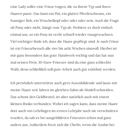
eine Lady sollte eine Frisur tragen, die zu ihrem Typ und ihren
Haaren passt. Das kann ein Pixi, ein glatter Pferdeschwanz, ein
fransiger Bob, ein Wuschelkopf oder oder oder sein. Auch die Frage
ob Pony oder nicht, hängt vom Typ ab. Probiere es doch einfach
einmal aus, so ein Pony ist recht schnell wieder rausgewachsen.
Viel wichtiger finde ich, dass die Haare gepflegt sind. Je nach Frisur
ist ein Friseurbesuch alle vier bis acht Wochen sinnvoll. Hierbei ist
mir ganz besonders das gute Handwerk wichtig und das hat nun
mal seinen Preis. 10-Euro-Friseure sind da eine ganz schlechte
Wahl, denn schließlich soll gute Arbeit auch gut entlohnt werden.
Ich persönlich unterstütze auch gern Auszubildende und lasse mir
meine Haare seit Jahren im gleichen Salon als Modell schneiden.
Das schont den Geldbeutel, ist aber natürlich auch mit einem
kleinen Risiko verbunden. Wobei ich sagen kann, dass meine Haare
dort auch von Lehrlingen im ersten Lehrjahr noch nie verschnitten
wurden, da sah es bei ausgebildeten Friseuren schon mal ganz
anders aus. Außerdem freut sich die Chefin, wenn die Azubis bei