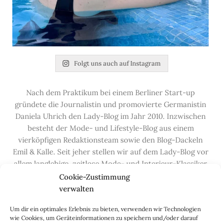
Folgt uns auch auf Instagram
Nach dem Praktikum bei einem Berliner Start-up
gründete die Journalistin und promovierte Germanistin
Daniela Uhrich den Lady-Blog im Jahr 2010. Inzwischen
besteht der Mode- und Lifestyle-Blog aus einem
vierköpfigen Redaktionsteam sowie den Blog-Dackeln
Emil & Kalle. Seit jeher stellen wir auf dem Lady-Blog vor
allem langlebige, zeitlose Mode- und Interieur-Klassiker
vor, die hochwertig verarbeitet und unter guten
Cookie-Zustimmung
Bedingungen hergestellt wurden – gerne „Made in
verwalten
Germany“. Wir lieben alte, vom Aussterben bedrohte
Um dir ein optimales Erlebnis zu bieten, verwenden wir Technologien
Handwerksberufe und kleine feine Firmen, denen wir
wie Cookies, um Geräteinformationen zu speichern und/oder darauf