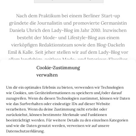
Nach dem Praktikum bei einem Berliner Start-up
gründete die Journalistin und promovierte Germanistin
Daniela Uhrich den Lady-Blog im Jahr 2010. Inzwischen
besteht der Mode- und Lifestyle-Blog aus einem
vierköpfigen Redaktionsteam sowie den Blog-Dackeln
Emil & Kalle. Seit jeher stellen wir auf dem Lady-Blog vor
allem langlebige, zeitlose Mode- und Interieur-Klassiker
vor, die hochwertig verarbeitet und unter guten
Cookie-Zustimmung
Bedingungen hergestellt wurden – gerne „Made in
verwalten
Germany“. Wir lieben alte, vom Aussterben bedrohte
Um dir ein optimales Erlebnis zu bieten, verwenden wir Technologien
Handwerksberufe und kleine feine Firmen, denen wir
wie Cookies, um Geräteinformationen zu speichern und/oder darauf
hier auf dem Blog eine Präsentationsfläche bieten, sowie
zuzugreifen. Wenn du diesen Technologien zustimmst, können wir Daten
alle Dinge, die das Leben ein bisschen schöner machen.
wie das Surfverhalten oder eindeutige IDs auf dieser Website
verarbeiten. Wenn du deine Zustimmung nicht erteilst oder
Darüber hinaus legen wir großen Wert auf den
zurückziehst, können bestimmte Merkmale und Funktionen
Austausch mit Euch, den Leserinnen – über die
beeinträchtigt werden. Für weitere Details zu den einzelnen Kategorien
Kommentarfunktion, die
Lady-Frage
, die
Love-List
, aber
und wie die Daten genutzt werden, verweisen wir auf unsere
Datenschutzerklärung.
auch über
Instagram
,
Facebook
,
Pinterest
und unseren