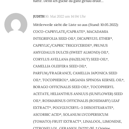
hatte. Denn ich gucke da ganz genau drauf…
JUDITH
10. Mai 2022 um 14:04 Uhr
Mittlerweile sieht die Liste so aus (Stand: 10.05.2022):
COCO-CAPRYLATE/CAPRATE*, MACADAMIA
INTEGRIFOLIA SEED OIL*, DICAPRYLYL ETHER*,
CAPRYLIC/CAPRIC TRIGLYCERIDE*, PRUNUS
AMYGDALUS DULCIS (SWEET ALMOND) OIL*,
CORYLUS AVELLANA (HAZELNUT) SEED OIL*,
CAMELLIA OLEIFERA SEED OIL*,
PARFUM/FRAGRANCE, CAMELLIA JAPONICA SEED
OIL*, TOCOPHEROL*, ARGANIA SPINOSA KERNEL OIL*,
BORAGO OFFICINALIS SEED OIL*, TOCOPHERYL
ACETATE, HELIANTHUS ANNUUS (SUNFLOWER) SEED
OIL*, ROSMARINUS OFFICINALIS (ROSEMARY) LEAF
EXTRACT*, POLYGLYCERYL-3 DIISOSTEARATE*,
ASCORBIC ACID*, SOLANUM LYCOPERSICUM
(TOMATO) FRUIT EXTRACT*, LINALOOL, LIMONENE,
CITRONELLOL, GERANIOL [N2212/B]. * Origine