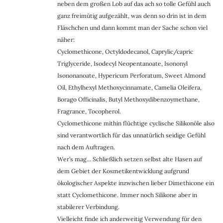
neben dem großen Lob auf das ach so tolle Gefühl auch
ganz freimütig aufgezählt, was denn so drin ist in dem
Fläschchen und dann kommt man der Sache schon viel
näher:
Cyclomethicone, Octyldodecanol, Caprylic/capric
Triglyceride, Isodecyl Neopentanoate, Isononyl
Isononanoate, Hypericum Perforatum, Sweet Almond
Oil, Ethylhexyl Methoxycinnamate, Camelia Oleifera,
Borago Officinalis, Butyl Methoxydibenzoymethane,
Fragrance, Tocopherol.
Cyclomethicone mithin flüchtige cyclische Silikonöle also
sind verantwortlich für das unnatürlich seidige Gefühl
nach dem Auftragen.
Wer’s mag… Schließlich setzen selbst alte Hasen auf
dem Gebiet der Kosmetikentwicklung aufgrund
ökologischer Aspekte inzwischen lieber Dimethicone ein
statt Cyclomethicone. Immer noch Silikone aber in
stabilerer Verbindung.
Vielleicht finde ich anderweitig Verwendung für den