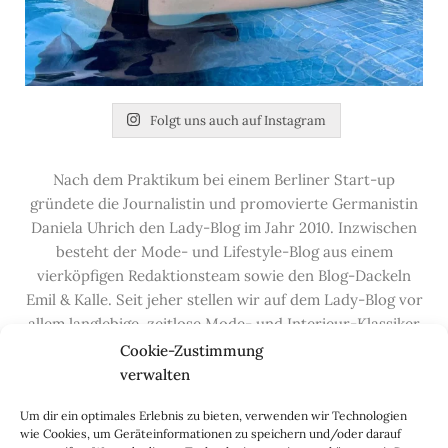
Folgt uns auch auf Instagram
Nach dem Praktikum bei einem Berliner Start-up
gründete die Journalistin und promovierte Germanistin
Daniela Uhrich den Lady-Blog im Jahr 2010. Inzwischen
besteht der Mode- und Lifestyle-Blog aus einem
vierköpfigen Redaktionsteam sowie den Blog-Dackeln
Emil & Kalle. Seit jeher stellen wir auf dem Lady-Blog vor
allem langlebige, zeitlose Mode- und Interieur-Klassiker
vor, die hochwertig verarbeitet und unter guten
Cookie-Zustimmung
Bedingungen hergestellt wurden – gerne „Made in
verwalten
Germany“. Wir lieben alte, vom Aussterben bedrohte
Um dir ein optimales Erlebnis zu bieten, verwenden wir Technologien
Handwerksberufe und kleine feine Firmen, denen wir
wie Cookies, um Geräteinformationen zu speichern und/oder darauf
hier auf dem Blog eine Präsentationsfläche bieten, sowie