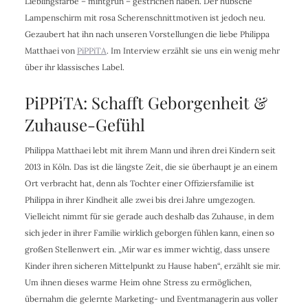
Lieblingsfarbe – mintgrün – gestrichen haben. Der hübsche
Lampenschirm mit rosa Scherenschnittmotiven ist jedoch neu.
Gezaubert hat ihn nach unseren Vorstellungen die liebe Philippa
Matthaei von
PiPPiTA
. Im Interview erzählt sie uns ein wenig mehr
über ihr klassisches Label.
PiPPiTA: Schafft Geborgenheit &
Zuhause-Gefühl
Philippa Matthaei lebt mit ihrem Mann und ihren drei Kindern seit
2013 in Köln. Das ist die längste Zeit, die sie überhaupt je an einem
Ort verbracht hat, denn als Tochter einer Offiziersfamilie ist
Philippa in ihrer Kindheit alle zwei bis drei Jahre umgezogen.
Vielleicht nimmt für sie gerade auch deshalb das Zuhause, in dem
sich jeder in ihrer Familie wirklich geborgen fühlen kann, einen so
großen Stellenwert ein. „Mir war es immer wichtig, dass unsere
Kinder ihren sicheren Mittelpunkt zu Hause haben“, erzählt sie mir.
Um ihnen dieses warme Heim ohne Stress zu ermöglichen,
übernahm die gelernte Marketing- und Eventmanagerin aus voller