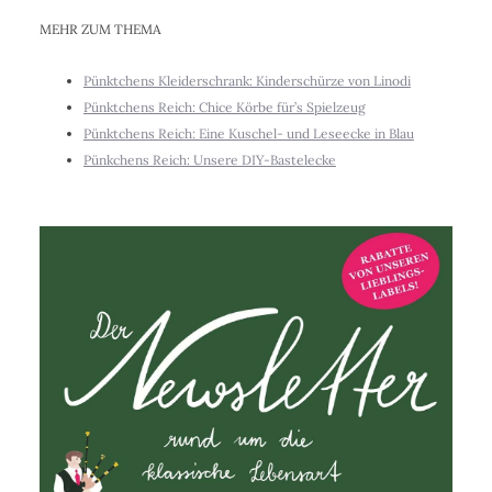
MEHR ZUM THEMA
Pünktchens Kleiderschrank: Kinderschürze von Linodi
Pünktchens Reich: Chice Körbe für’s Spielzeug
Pünktchens Reich: Eine Kuschel- und Leseecke in Blau
Pünkchens Reich: Unsere DIY-Bastelecke