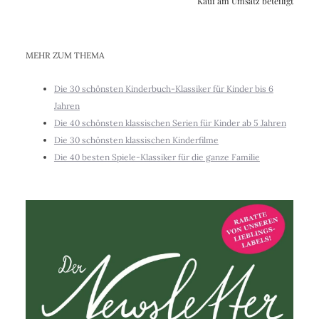
Kauf am Umsatz beteiligt
MEHR ZUM THEMA
Die 30 schönsten Kinderbuch-Klassiker für Kinder bis 6
Jahren
Die 40 schönsten klassischen Serien für Kinder ab 5 Jahren
Die 30 schönsten klassischen Kinderfilme
Die 40 besten Spiele-Klassiker für die ganze Familie