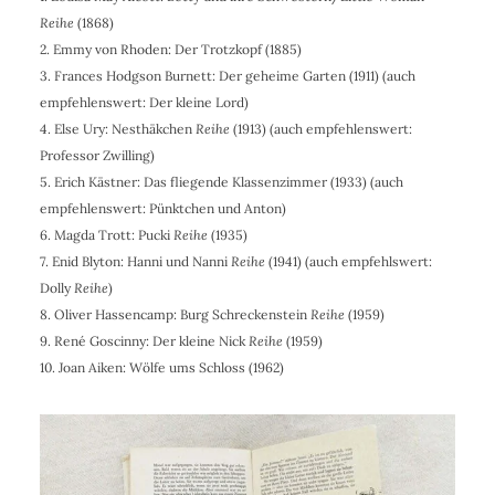
Reihe
(1868)
2.
Emmy von Rhoden
: Der Trotzkopf (1885)
3. Frances Hodgson Burnett: Der geheime Garten (1911) (auch
empfehlenswert: Der kleine Lord)
4. Else Ury
: Nesthäkchen
Reihe
(1913) (auch empfehlenswert:
Professor Zwilling)
5. Erich Kästner: Das fliegende Klassenzimmer (1933) (auch
empfehlenswert: Pünktchen und Anton)
6. Magda Trott
: Pucki
Reihe
(1935)
7. Enid Blyton
: Hanni und Nanni
Reihe
(1941) (auch empfehlswert:
Dolly
Reihe
)
8. Oliver Hassencamp
: Burg Schreckenstein
Reihe
(1959)
9. René Goscinny
: Der kleine Nick
Reihe
(
1959
)
10. Joan Aiken: Wölfe ums Schloss (
1962
)