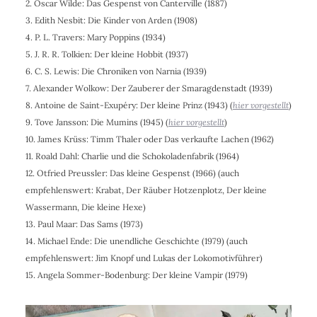
2. Oscar Wilde: Das Gespenst von Canterville (1887)
3. Edith Nesbit: Die Kinder von Arden (1908)
4. P. L. Travers
: Mary Poppins (
1934
)
5. J. R. R. Tolkien
: Der kleine Hobbit (1937)
6. C. S. Lewis
: Die Chroniken von Narnia (1939)
7. Alexander Wolkow: Der Zauberer der Smaragdenstadt (
1939
)
8. Antoine de Saint-Exupéry: Der kleine Prinz (1943) (
hier vorgestellt
)
9. Tove Jansson: Die Mumins (1945) (
hier vorgestellt
)
10. James Krüss: Timm Thaler oder Das verkaufte Lachen (1962)
11. Roald Dahl
: Charlie und die Schokoladenfabrik (1964)
12. Otfried Preussler
: Das kleine Gespenst (1966) (auch
empfehlenswert: Krabat, Der Räuber Hotzenplotz, Der kleine
Wassermann, Die kleine Hexe)
13. Paul Maar: Das Sams (1973)
14. Michael Ende: Die unendliche Geschichte (1979) (auch
empfehlenswert: Jim Knopf und Lukas der Lokomotivführer)
15. Angela Sommer-Bodenburg: Der kleine Vampir (1979)