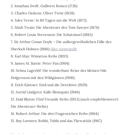
2. J
onathan Swift
: Gullivers Reisen (1726)
3. Charles Dickens
: Oliver Twist (1838)
4. Jules Verne: In 80 Tagen um die Welt (1872)
5. Mark Twain: Die Abenteuer des Tom Sawyer (1876)
6. Robert Louis Stevenson
: Die Schatzinsel (1883)
7. Sir Arthur Conan Doyle – Die außergewöhnlichen Fälle des
Sherlock Holmes (1886)
Hier vorgestellt
8. Karl May: Winnetou
Reihe
(1893)
9. James M. Barrie: Peter Pan (
1904
)
10. Selma Lagerlöf: Die wunderbare Reise des kleinen Nils
Holgersson mit den Wildgänsen (1906)
11. Erich Kästner: Emil und die Detektive (1929)
12. Astrid Lindgren: Kalle Blomquist (1946)
13. Enid Blyton:
Fünf Freunde
Reihe
(1953) (auch empfehlenswert:
Die Abenteuer-Reihe)
14. Robert Arthur: Die drei Fragezeichen
Reihe
(1964)
15. Boy Lornsen:
Robbi, Tobbi und das Fliewatüüt (1967)