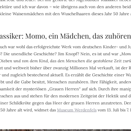
lektüre und ich war davon – wie übrigens auch von den anderen bei
kleine Waisenmädchen mit den Wuschelhaaren dieses Jahr 50 Jahre a
ssiker: Momo, ein Mädchen, das zuhören
Buch war wohl das erfolgreichste Werk vom deutschen Kinder- und 
? Die unendliche Geschichte? Jim Knopf? Nein, es ist und war „
Mom
Dieben und von dem Kind, das den Menschen die gestohlene Zeit zurü
zt und weltweit bisher über zwanzig Millionen Mal verkauft, ist der
 und zugleich bestechend aktuell. Es erzählt die Geschichte einer 
bt und die Gabe besitzt, Menschen zuzuhören. Ihre Fähigkeit, ander
samkeit der mysteriösen „Grauen Herren“ auf sich. Durch ihre mani
nschen aus und stehen für den modernen Zeitgeist der Hektik und de
einer Schildkröte gegen das Heer der grauen Herren anzutreten. 
 50 Jahre alt wird, widmet das
Museum Werdenfels
vom 13. Juli bis 7