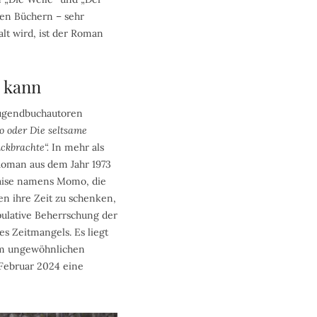
den Büchern – sehr
lt wird, ist der Roman
 kann
Jugendbuchautoren
o
oder
Die seltsame
ckbrachte“.
In mehr als
 Roman aus dem Jahr 1973
Waise namens Momo, die
en ihre Zeit zu schenken,
pulative Beherrschung der
s Zeitmangels. Es liegt
Dem ungewöhnlichen
. Februar 2024 eine