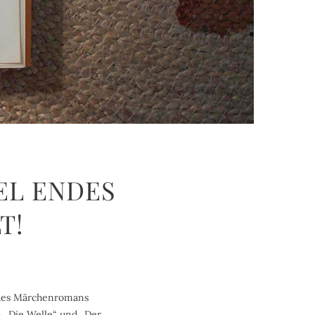
EL ENDES
T!
 des Märchenromans
n „Die Welle“ und „Der