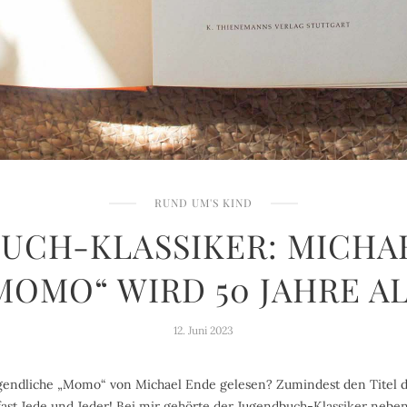
RUND UM'S KIND
UCH-KLASSIKER: MICHA
MOMO“ WIRD 50 JAHRE AL
12. Juni 2023
Jugendliche „Momo“ von Michael Ende gelesen? Zumindest den Titel
fast Jede und Jeder! Bei mir gehörte der Jugendbuch-Klassiker nebe