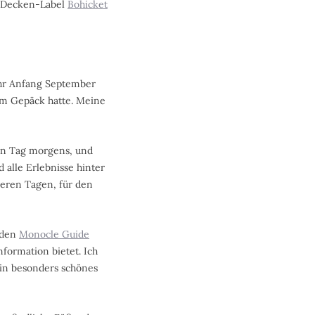
nd Decken-Label
Bohicket
ahr Anfang September
im Gepäck hatte. Meine
en Tag morgens, und
alle Erlebnisse hinter
ren Tagen, für den
 den
Monocle Guide
nformation bietet. Ich
ein besonders schönes