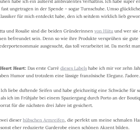
hen habe ich ein äußerst ambivalentes Verhältnis. Ich habe super e
 fast ungetragen in der Spende – sogar Turnschuhe. Umso glücklicher 
assiker für mich entdeckt habe, den ich seitdem wirklich lieb gewo
otta und Rosalie sind die beiden Gründerinnen
von Hiitu
und wer sie 
hnen befreundet sein. Denn so wie ihre Produkte versprühen sie gut
ederportenommaie ausgesucht, das toll verarbeitet ist. Da merkt man
 Heart Heart:
Das erste Carré
dieses Labels
habe ich mir vor zehn Jah
haben Humor und trotzdem eine lässige französische Eleganz. J’adore.
Ich liebe duftende Seifen und habe gleichzeitig eine Schwäche für 
 als ich im Frühjahr bei einem Spaziergang durch Porto an der Bout
rrat für die nächsten drei Jahre ist gesichert.
zwei dieser
hübschen Armreifen
, die perfekt um meine schmalen Ha
sonst eher reduzierte Garderobe einen schönen Akzent bilden.