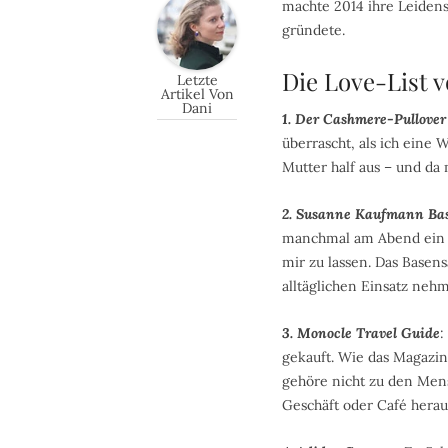
machte 2014 ihre Leidens
gründete.
Die Love-List 
Letzte
Artikel Von
Dani
1. Der Cashmere-Pullove
überrascht, als ich eine
Mutter half aus – und da m
2. Susanne Kaufmann Bas
manchmal am Abend ein zw
mir zu lassen. Das Basen
alltäglichen Einsatz nehm
3. Monocle Travel Guide
:
gekauft. Wie das Magazin 
gehöre nicht zu den Mens
Geschäft oder Café herau