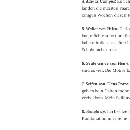
4. Adidas Campus:
Zu Schu
landen die meisten Paare
einigen Wochen diesen Kl
5. Wallet von Hiitu
: Carl
hat, möchte sofort mit i
habe mir dieses schöne L
Schuhmacherin ist.
6. Seidencarré von Heart
sind es vier. Die Motive 
7. Seifen von Claus Porto:
gab es kein Halten mehr,
vorbei kam. Mein Seifenvo
8. Bangle up:
Ich besitze 
Kombination mit meiner 