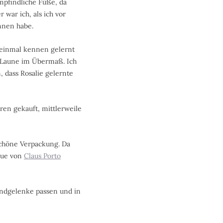
mpfindliche Füße, da
war ich, als ich vor
nnen habe.
einmal kennen gelernt
e Laune im Übermaß. Ich
, dass Rosalie gelernte
ren gekauft, mittlerweile
schöne Verpackung. Da
ique von
Claus Porto
ndgelenke passen und in