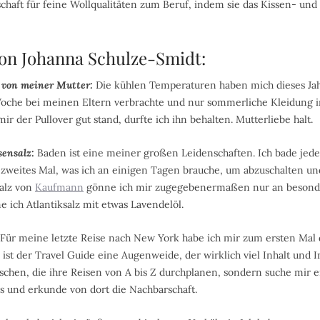
chaft für feine Wollqualitäten zum Beruf, indem sie das Kissen- u
von Johanna Schulze-Smidt:
r von meiner Mutter:
Die kühlen Temperaturen haben mich dieses J
 Woche bei meinen Eltern verbrachte und nur sommerliche Kleidung 
ir der Pullover gut stand, durfte ich ihn behalten. Mutterliebe halt.
ensalz:
Baden ist eine meiner großen Leidenschaften. Ich bade jed
eites Mal, was ich an einigen Tagen brauche, um abzuschalten und 
salz von
Kaufmann
gönne ich mir zugegebenermaßen nur an besonde
e ich Atlantiksalz mit etwas Lavendelöl.
 Für meine letzte Reise nach New York habe ich mir zum ersten Mal
ist der Travel Guide eine Augenweide, der wirklich viel Inhalt und I
chen, die ihre Reisen von A bis Z durchplanen, sondern suche mir 
s und erkunde von dort die Nachbarschaft.