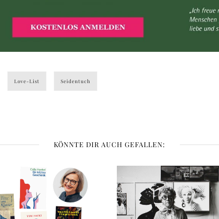
Love-List
Seidentuch
KÖNNTE DIR AUCH GEFALLEN: