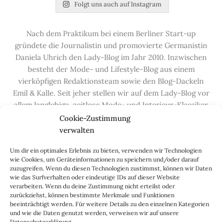
Folgt uns auch auf Instagram
Nach dem Praktikum bei einem Berliner Start-up
gründete die Journalistin und promovierte Germanistin
Daniela Uhrich den Lady-Blog im Jahr 2010. Inzwischen
besteht der Mode- und Lifestyle-Blog aus einem
vierköpfigen Redaktionsteam sowie den Blog-Dackeln
Emil & Kalle. Seit jeher stellen wir auf dem Lady-Blog vor
allem langlebige, zeitlose Mode- und Interieur-Klassiker
vor, die hochwertig verarbeitet und unter guten
Cookie-Zustimmung
Bedingungen hergestellt wurden – gerne „Made in
verwalten
Germany“. Wir lieben alte, vom Aussterben bedrohte
Um dir ein optimales Erlebnis zu bieten, verwenden wir Technologien
Handwerksberufe und kleine feine Firmen, denen wir
wie Cookies, um Geräteinformationen zu speichern und/oder darauf
hier auf dem Blog eine Präsentationsfläche bieten, sowie
zuzugreifen. Wenn du diesen Technologien zustimmst, können wir Daten
alle Dinge, die das Leben ein bisschen schöner machen.
wie das Surfverhalten oder eindeutige IDs auf dieser Website
verarbeiten. Wenn du deine Zustimmung nicht erteilst oder
Darüber hinaus legen wir großen Wert auf den
zurückziehst, können bestimmte Merkmale und Funktionen
Austausch mit Euch, den Leserinnen – über die
beeinträchtigt werden. Für weitere Details zu den einzelnen Kategorien
Kommentarfunktion, die
Lady-Frage
, die
Love-List
, aber
und wie die Daten genutzt werden, verweisen wir auf unsere
Datenschutzerklärung.