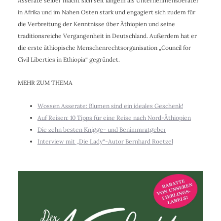
Asserate selber macht sich seit langem als Unternehmensberater
in Afrika und im Nahen Osten stark und engagiert sich zudem für
die Verbreitung der Kenntnisse über Äthiopien und seine
traditionsreiche Vergangenheit in Deutschland. Außerdem hat er
die erste äthiopische Menschenrechtsorganisation „Council for
Civil Liberties in Ethiopia“ gegründet.
MEHR ZUM THEMA
Wossen Asserate: Blumen sind ein ideales Geschenk!
Auf Reisen: 10 Tipps für eine Reise nach Nord-Äthiopien
Die zehn besten Knigge- und Benimmratgeber
Interview mit „Die Lady“-Autor Bernhard Roetzel