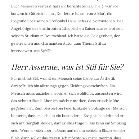
Buch
Manieren
verfasst hat (wir berichteten z.B.
hier
), war vor
kurzem in Gütersloh, um „Der letzte Kaiser von Afrika“, die
Biografie über seinen Großonkel Haile Selassie, vorzustellen. Der
Angehörige des entthronten äthiopischen Kaiserhauses lebt seit
seinem Studium in Deutschland. Ich hatte die Gelegenheit, den
geistreichen und charmanten Autor zum Thema Stil zu
interviewen.
von Sybille
Herr Asserate, was ist Stil für Sie?
Für mich ist Stil, womit ein Mensch seine Liebe zur Ästhetik
darstellt. Ich bin allerdings gegen Kleidungsvorschriften. Ein
Mensch muss anziehen, worin er sich wohlfühlt, ansonsten wird
das sehr artifiziell. Aber ich möchte merken, dass er sich Mühe
gegeben hat. Zum Beispiel bei Feierlichkeiten: Solange der Mensch
bemerkt, dass es sich um ein besonderes Ereignis handelt und er
sich mit Sorgfalt kleidet, darf er alles tragen. Das kann ein Smoking
sein. Wenn er sich aber in Jeans und einem schicken Blazer wohler
fühlt, dann soll er das tragen. Ich möchte so gerne merken, dass