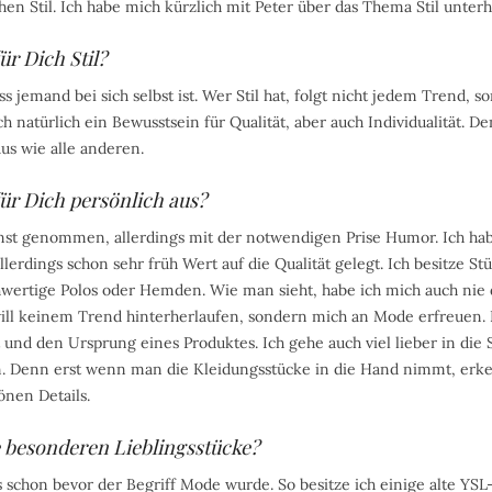
hen Stil. Ich habe mich kürzlich mit Peter über das Thema Stil unter
ür Dich Stil?
ss jemand bei sich selbst ist. Wer Stil hat, folgt nicht jedem Trend, 
ch natürlich ein Bewusstsein für Qualität, aber auch Individualität. D
 aus wie alle anderen.
für Dich persönlich aus?
st genommen, allerdings mit der notwendigen Prise Humor. Ich ha
lerdings schon sehr früh Wert auf die Qualität gelegt. Ich besitze Stüc
chwertige Polos oder Hemden. Wie man sieht, habe ich mich auch nie d
will keinem Trend hinterherlaufen, sondern mich an Mode erfreuen. 
und den Ursprung eines Produktes. Ich gehe auch viel lieber in di
. Denn erst wenn man die Kleidungsstücke in die Hand nimmt, erk
önen Details.
 besonderen Lieblingsstücke?
s schon bevor der Begriff Mode wurde. So besitze ich einige alte YS