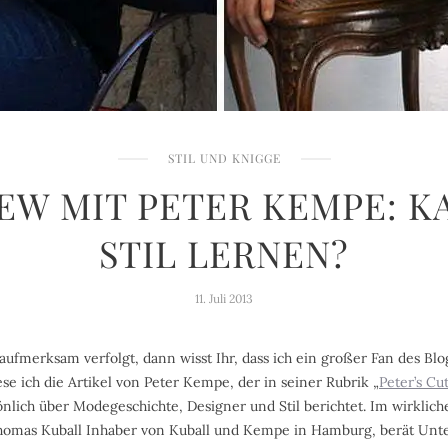
STIL UND KNIGGE
EW MIT PETER KEMPE: 
STIL LERNEN?
11. Juli 2013
ufmerksam verfolgt, dann wisst Ihr, dass ich ein großer Fan des Blo
e ich die Artikel von Peter Kempe, der in seiner Rubrik „
Peter’s Cu
nlich über Modegeschichte, Designer und Stil berichtet. Im wirklich
mas Kuball Inhaber von Kuball und Kempe in Hamburg, berät Unte