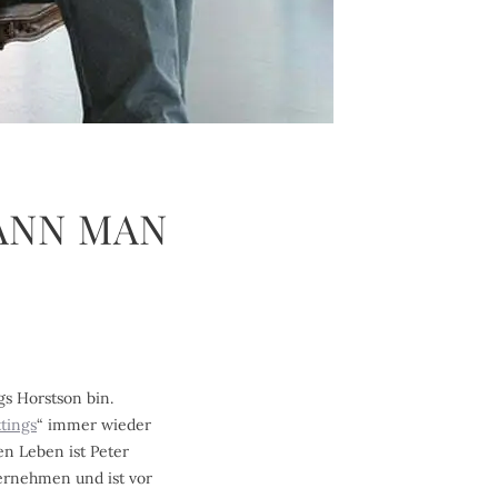
KANN MAN
gs Horstson bin.
ttings
“ immer wieder
en Leben ist Peter
rnehmen und ist vor