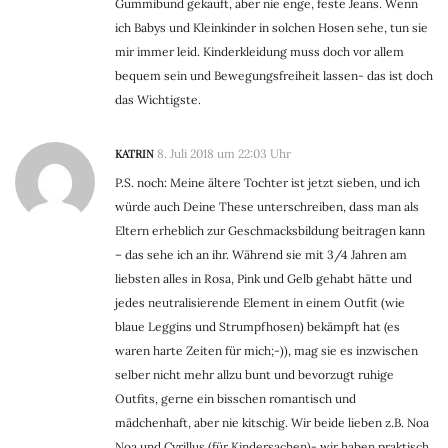
Gummibund gekauft, aber nie enge, feste Jeans. Wenn
ich Babys und Kleinkinder in solchen Hosen sehe, tun sie
mir immer leid. Kinderkleidung muss doch vor allem
bequem sein und Bewegungsfreiheit lassen- das ist doch
das Wichtigste.
KATRIN
8. Juli 2018 um 22:03 Uhr
P.S. noch: Meine ältere Tochter ist jetzt sieben, und ich
würde auch Deine These unterschreiben, dass man als
Eltern erheblich zur Geschmacksbildung beitragen kann
– das sehe ich an ihr. Während sie mit 3/4 Jahren am
liebsten alles in Rosa, Pink und Gelb gehabt hätte und
jedes neutralisierende Element in einem Outfit (wie
blaue Leggins und Strumpfhosen) bekämpft hat (es
waren harte Zeiten für mich;-)), mag sie es inzwischen
selber nicht mehr allzu bunt und bevorzugt ruhige
Outfits, gerne ein bisschen romantisch und
mädchenhaft, aber nie kitschig. Wir beide lieben z.B. Noa
Noa und Cyrillus (für Kindersachen)- wir haben praktisch