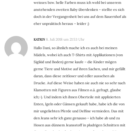
weisses bzw. helle Farben muss ich wohl bei unserem
anstehenden zweiten Baby überdenken – stellte es sich
doch in der Vergangenheit bei uns auf dem Bauernhof als
eher unpraktisch heraus – leider ;)
KATRIN
8. Juli 2018 um 21:53 Uhr
Hallo Dani, so ähnlich mache ich es auch bei meinen
Mädels, wobei ich auch T-Shirts mit Applikationen (von
Sigikid und Boden) gerne kaufe – die Kinder mögen
gerne Tiere und Motive auf ihren Sachen, und mir gefällt
daran, dass diese zeitloser und edler aussehen als
Drucke. Auf diese Weise haben sie auch nie so sehr nach
Klamotten mit Figuren aus Filmen o.ä. gefragt, glaube
ich;-). Und indem ich ihnen Oberteile mit applizierten
Enten, Igeln oder Gänsen gekauft habe, habe ich die von
mir ungeliebten Pferde und Delfine vermieden. Das mit
den Jeans sehr ich ganz genauso – ich habe ab und zu
Hosen aus dünnem Jeansstoff in pludrigen Schnitten mit