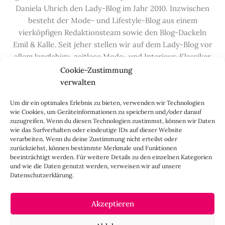
Daniela Uhrich den Lady-Blog im Jahr 2010. Inzwischen
besteht der Mode- und Lifestyle-Blog aus einem
vierköpfigen Redaktionsteam sowie den Blog-Dackeln
Emil & Kalle. Seit jeher stellen wir auf dem Lady-Blog vor
allem langlebige, zeitlose Mode- und Interieur-Klassiker
vor, die hochwertig verarbeitet und unter guten
Cookie-Zustimmung
Bedingungen hergestellt wurden – gerne „Made in
verwalten
Germany“. Wir lieben alte, vom Aussterben bedrohte
Um dir ein optimales Erlebnis zu bieten, verwenden wir Technologien
Handwerksberufe und kleine feine Firmen, denen wir
wie Cookies, um Geräteinformationen zu speichern und/oder darauf
hier auf dem Blog eine Präsentationsfläche bieten, sowie
zuzugreifen. Wenn du diesen Technologien zustimmst, können wir Daten
alle Dinge, die das Leben ein bisschen schöner machen.
wie das Surfverhalten oder eindeutige IDs auf dieser Website
verarbeiten. Wenn du deine Zustimmung nicht erteilst oder
Darüber hinaus legen wir großen Wert auf den
zurückziehst, können bestimmte Merkmale und Funktionen
Austausch mit Euch, den Leserinnen – über die
beeinträchtigt werden. Für weitere Details zu den einzelnen Kategorien
Kommentarfunktion, die
Lady-Frage
, die
Love-List
, aber
und wie die Daten genutzt werden, verweisen wir auf unsere
Datenschutzerklärung.
auch über
Instagram
,
Facebook
,
Pinterest
und unseren
Newsletter
.
Akzeptieren
IMPRESSUM