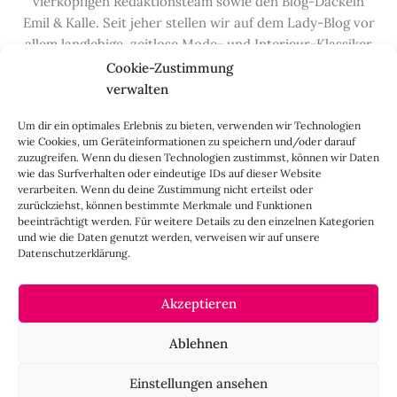
vierköpfigen Redaktionsteam sowie den Blog-Dackeln
Emil & Kalle. Seit jeher stellen wir auf dem Lady-Blog vor
allem langlebige, zeitlose Mode- und Interieur-Klassiker
vor, die hochwertig verarbeitet und unter guten
Cookie-Zustimmung
Bedingungen hergestellt wurden – gerne „Made in
verwalten
Germany“. Wir lieben alte, vom Aussterben bedrohte
Um dir ein optimales Erlebnis zu bieten, verwenden wir Technologien
Handwerksberufe und kleine feine Firmen, denen wir
wie Cookies, um Geräteinformationen zu speichern und/oder darauf
hier auf dem Blog eine Präsentationsfläche bieten, sowie
zuzugreifen. Wenn du diesen Technologien zustimmst, können wir Daten
alle Dinge, die das Leben ein bisschen schöner machen.
wie das Surfverhalten oder eindeutige IDs auf dieser Website
verarbeiten. Wenn du deine Zustimmung nicht erteilst oder
Darüber hinaus legen wir großen Wert auf den
zurückziehst, können bestimmte Merkmale und Funktionen
Austausch mit Euch, den Leserinnen – über die
beeinträchtigt werden. Für weitere Details zu den einzelnen Kategorien
Kommentarfunktion, die
Lady-Frage
, die
Love-List
, aber
und wie die Daten genutzt werden, verweisen wir auf unsere
Datenschutzerklärung.
auch über
Instagram
,
Facebook
,
Pinterest
und unseren
Newsletter
.
Akzeptieren
IMPRESSUM
Ablehnen
CO
negativ
Einstellungen ansehen
2