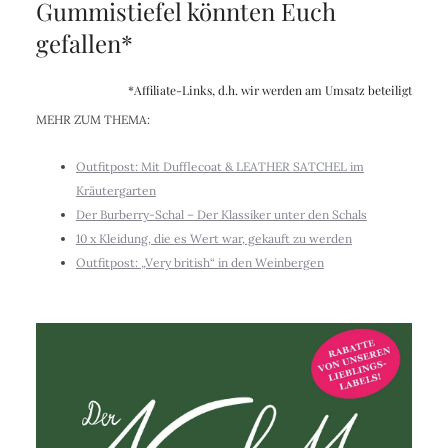
Gummistiefel könnten Euch
gefallen*
*Affiliate-Links, d.h. wir werden am Umsatz beteiligt
MEHR ZUM THEMA:
Outfitpost: Mit Dufflecoat & LEATHER SATCHEL im
Kräutergarten
Der Burberry-Schal – Der Klassiker unter den Schals
10 x Kleidung, die es Wert war, gekauft zu werden
Outfitpost: „Very british“ in den Weinbergen