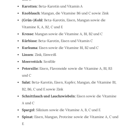
Karotten:
Beta-Karotin und Vitamin A
Knoblauch:
Mangan, die Vitamine B6 und C sowie Zink
(Grün-)Kohl:
Beta-Karotin, Eisen, Mangan sowie die
Vitamine K, A, B2, C und E
Kresse:
Mangan sowie die Vitamine A, B1, B2 und C
Kürbisse:
Beta-Karotin, Eisen und Vitamin C
Kurkuma:
Eisen sowie die Vitamine B1, B2 und C
Linsen
: Zink, Einweiß
Meerrettich
:
Senföle
Petersilie:
Eisen, Flavonoide sowie die Vitamine A, B1, B3
und C
Salat:
Beta-Karotin, Eisen, Kupfer, Mangan, die Vitamine B1,
B2, B6, C und E sowie Zink
Schnittlauch und Lauchzwiebeln:
Eisen sowie die Vitamine
A und C
Spargel:
Silizium sowie die Vitamine A, B, C und E
Spinat:
Eisen, Mangan, Proteine sowie die Vitamine A, C und
E