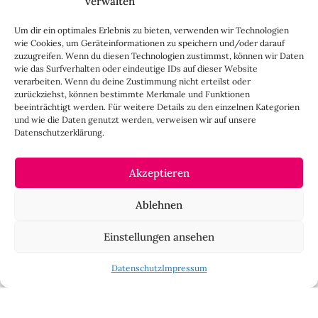
verwalten
gründete die Journalistin und promovierte Germanistin
Daniela Uhrich den Lady-Blog im Jahr 2010. Inzwischen
Um dir ein optimales Erlebnis zu bieten, verwenden wir Technologien
besteht der Mode- und Lifestyle-Blog aus einem
wie Cookies, um Geräteinformationen zu speichern und/oder darauf
vierköpfigen Redaktionsteam sowie den Blog-Dackeln
zuzugreifen. Wenn du diesen Technologien zustimmst, können wir Daten
wie das Surfverhalten oder eindeutige IDs auf dieser Website
Emil & Kalle. Seit jeher stellen wir auf dem Lady-Blog vor
verarbeiten. Wenn du deine Zustimmung nicht erteilst oder
allem langlebige, zeitlose Mode- und Interieur-Klassiker
zurückziehst, können bestimmte Merkmale und Funktionen
vor, die hochwertig verarbeitet und unter guten
beeinträchtigt werden. Für weitere Details zu den einzelnen Kategorien
und wie die Daten genutzt werden, verweisen wir auf unsere
Bedingungen hergestellt wurden – gerne „Made in
Datenschutzerklärung.
Germany“. Wir lieben alte, vom Aussterben bedrohte
Handwerksberufe und kleine feine Firmen, denen wir
Akzeptieren
hier auf dem Blog eine Präsentationsfläche bieten, sowie
alle Dinge, die das Leben ein bisschen schöner machen.
Ablehnen
Darüber hinaus legen wir großen Wert auf den
Austausch mit Euch, den Leserinnen – über die
Einstellungen ansehen
Kommentarfunktion, die
Lady-Frage
, die
Love-List
, aber
auch über
Instagram
,
Facebook
,
Pinterest
und unseren
Datenschutz
Impressum
Newsletter
.