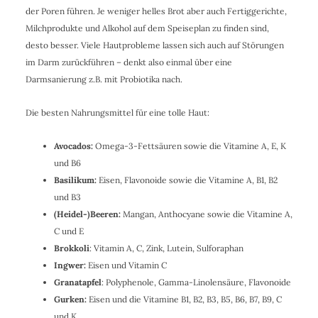
der Poren führen. Je weniger helles Brot aber auch Fertiggerichte,
Milchprodukte und Alkohol auf dem Speiseplan zu finden sind,
desto besser. Viele Hautprobleme lassen sich auch auf Störungen
im Darm zurückführen – denkt also einmal über eine
Darmsanierung z.B. mit Probiotika nach.
Die besten Nahrungsmittel für eine tolle Haut:
Avocados:
Omega-3-Fettsäuren sowie die Vitamine A, E, K
und B6
Basilikum:
Eisen, Flavonoide sowie die Vitamine A, B1, B2
und B3
(Heidel-)Beeren:
Mangan, Anthocyane sowie die Vitamine A,
C und E
Brokkoli
: Vitamin A, C, Zink, Lutein, Sulforaphan
Ingwer:
Eisen und Vitamin C
Granatapfel
: Polyphenole, Gamma-Linolensäure, Flavonoide
Gurken:
Eisen und die Vitamine B1, B2, B3, B5, B6, B7, B9, C
und K