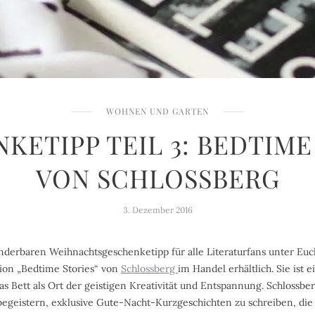
WOHNEN UND GARTEN
KETIPP TEIL 3: BEDTIME
VON SCHLOSSBERG
3. Dezember 2016
derbaren Weihnachtsgeschenketipp für alle Literaturfans unter Euch
ion „Bedtime Stories“ von
Schlossberg
im Handel erhältlich. Sie ist
s Bett als Ort der geistigen Kreativität und Entspannung. Schlossbe
begeistern, exklusive Gute-Nacht-Kurzgeschichten zu schreiben, di