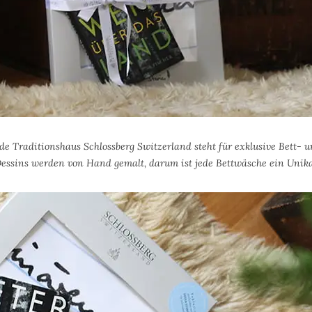
de Traditionshaus Schlossberg Switzerland steht für exklusive Bett- u
essins werden von Hand gemalt, darum ist jede Bettwäsche ein Unik