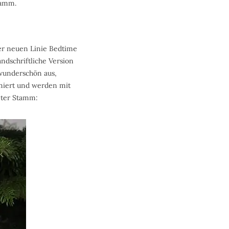
tamm.
der neuen Linie Bedtime
andschriftliche Version
 wunderschön aus,
imiert und werden mit
Peter Stamm: