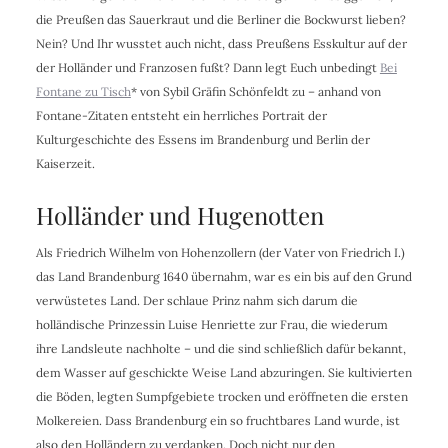
die Preußen das Sauerkraut und die Berliner die Bockwurst lieben?
Nein? Und Ihr wusstet auch nicht, dass Preußens Esskultur auf der
der Holländer und Franzosen fußt? Dann legt Euch unbedingt
Bei
Fontane zu Tisch
* von Sybil Gräfin Schönfeldt zu – anhand von
Fontane-Zitaten entsteht ein herrliches Portrait der
Kulturgeschichte des Essens im Brandenburg und Berlin der
Kaiserzeit.
Holländer und Hugenotten
Als Friedrich Wilhelm von Hohenzollern (der Vater von Friedrich I.)
das Land Brandenburg 1640 übernahm, war es ein bis auf den Grund
verwüstetes Land. Der schlaue Prinz nahm sich darum die
holländische Prinzessin Luise Henriette zur Frau, die wiederum
ihre Landsleute nachholte – und die sind schließlich dafür bekannt,
dem Wasser auf geschickte Weise Land abzuringen. Sie kultivierten
die Böden, legten Sumpfgebiete trocken und eröffneten die ersten
Molkereien. Dass Brandenburg ein so fruchtbares Land wurde, ist
also den Holländern zu verdanken. Doch nicht nur den