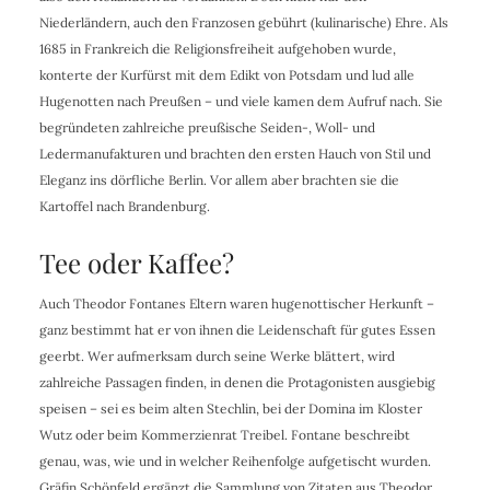
Niederländern, auch den Franzosen gebührt (kulinarische) Ehre. Als
1685 in Frankreich die Religionsfreiheit aufgehoben wurde,
konterte der Kurfürst mit dem Edikt von Potsdam und lud alle
Hugenotten nach Preußen – und viele kamen dem Aufruf nach. Sie
begründeten zahlreiche preußische Seiden-, Woll- und
Ledermanufakturen und brachten den ersten Hauch von Stil und
Eleganz ins dörfliche Berlin. Vor allem aber brachten sie die
Kartoffel nach Brandenburg.
Tee oder Kaffee?
Auch Theodor Fontanes Eltern waren hugenottischer Herkunft –
ganz bestimmt hat er von ihnen die Leidenschaft für gutes Essen
geerbt. Wer aufmerksam durch seine Werke blättert, wird
zahlreiche Passagen finden, in denen die Protagonisten ausgiebig
speisen – sei es beim alten Stechlin, bei der Domina im Kloster
Wutz oder beim Kommerzienrat Treibel. Fontane beschreibt
genau, was, wie und in welcher Reihenfolge aufgetischt wurden.
Gräfin Schönfeld ergänzt die Sammlung von Zitaten aus Theodor