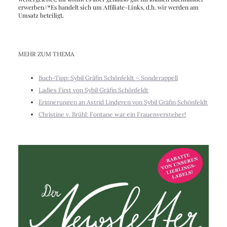
erwerben//*Es handelt sich um Affiliate-Links, d.h. wir werden am
Umsatz beteiligt.
MEHR ZUM THEMA
Buch-Tipp: Sybil Gräfin Schönfeldt – Sonderappell
Ladies First von Sybil Gräfin Schönfeldt
Erinnerungen an Astrid Lindgren von Sybil Gräfin Schönfeldt
Christine v. Brühl: Fontane war ein Frauenversteher!