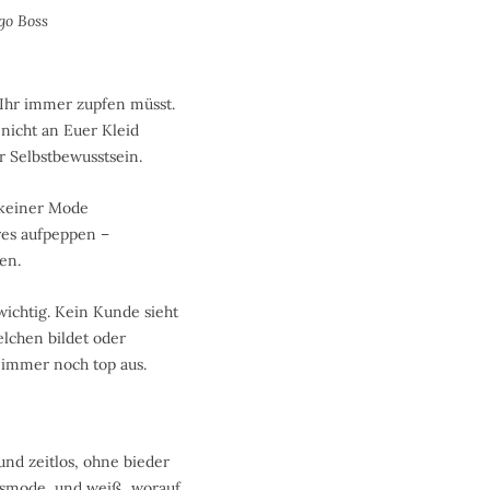
go Boss
s Ihr immer zupfen müsst.
 nicht an Euer Kleid
r Selbstbewusstsein.
d keiner Mode
res aufpeppen –
en.
wichtig. Kein Kunde sieht
elchen bildet oder
t immer noch top aus.
und zeitlos, ohne bieder
ssmode, und weiß, worauf