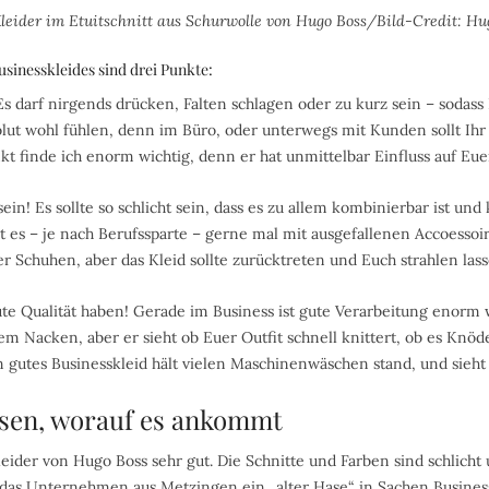
leider im Etuitschnitt aus Schurwolle von Hugo Boss/Bild-Credit: Hu
usinesskleides sind drei Punkte:
 Es darf nirgends drücken, Falten schlagen oder zu kurz sein – sodas
olut wohl fühlen, denn im Büro, oder unterwegs mit Kunden sollt Ihr
 finde ich enorm wichtig, denn er hat unmittelbar Einfluss auf Eue
sein! Es sollte so schlicht sein, dass es zu allem kombinierbar ist un
nt es – je nach Berufssparte – gerne mal mit ausgefallenen Accoessoi
r Schuhen, aber das Kleid sollte zurücktreten und Euch strahlen lass
gute Qualität haben! Gerade im Business ist gute Verarbeitung enorm 
m Nacken, aber er sieht ob Euer Outfit schnell knittert, ob es Knöd
in gutes Businesskleid hält vielen Maschinenwäschen stand, und sieh
sen, worauf es ankommt
ider von Hugo Boss sehr gut. Die Schnitte und Farben sind schlicht 
 das Unternehmen aus Metzingen ein „alter Hase“ in Sachen Busine