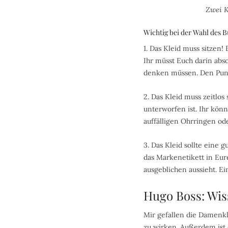
Zwei K
Wichtig bei der Wahl des B
1. Das Kleid muss sitzen!
Ihr müsst Euch darin abs
denken müssen. Den Punkt
2. Das Kleid muss zeitlos 
unterworfen ist. Ihr kön
auffälligen Ohrringen ode
3. Das Kleid sollte eine 
das Markenetikett in Eure
ausgeblichen aussieht. E
Hugo Boss: Wis
Mir gefallen die Damenkle
zu wirken. Außerdem ist