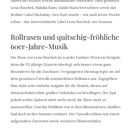
Shows der letzten Woche ausführlicher vorstellen. Dazu gehörten
Lena Hoschek, Malaika Raiss, Guido Maria Kretschmer sowie das
Berliner Label Michalsky. Den Start macht – wie auch letzte Woche
schon – das österreichische Label Lena Hoschek.
von Nastasia
Rollrasen und quitschig-fröhliche
60er-Jahre-Musik
Die Show von Lena Hoschek ist in jeder Fashion-Week ein Ereignis,
denn die 32-jährige Grazerin überlegt sich immer etwas ganz
Besonderes für die Zuschauer. Vergangenen Dienstag legte sie auf
dem gesamten Catwalk sommerlichen Rollrasen aus. Zugegeben:
Eine nicht sehr einfache Aufgabe für die Models, diesen auf
Absatzschuhen ohne großes Umknicken zu bewältigen. Der Saal
jedoch wirkte dadurch nicht mehr steril, die Show nicht so
austauschbar. Und das Publikum war in dem klimatisierten, dunklen
Saal doch an den Sommer erinnert. Der Catwalk schloss mit einem
aufgemalten Gartentor sowie mehreren Blumentöpfen.