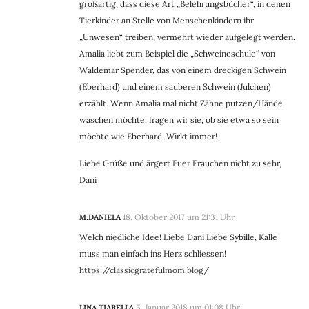
großartig, dass diese Art „Belehrungsbücher“, in denen
Tierkinder an Stelle von Menschenkindern ihr
„Unwesen“ treiben, vermehrt wieder aufgelegt werden.
Amalia liebt zum Beispiel die „Schweineschule“ von
Waldemar Spender, das von einem dreckigen Schwein
(Eberhard) und einem sauberen Schwein (Julchen)
erzählt. Wenn Amalia mal nicht Zähne putzen/Hände
waschen möchte, fragen wir sie, ob sie etwa so sein
möchte wie Eberhard. Wirkt immer!
Liebe Grüße und ärgert Euer Frauchen nicht zu sehr,
Dani
M.DANIELA
18. Oktober 2017 um 21:31 Uhr
Welch niedliche Idee! Liebe Dani Liebe Sybille, Kalle
muss man einfach ins Herz schliessen!
https://classicgratefulmom.blog/
LINA TIARELLA
5. Januar 2018 um 01:08 Uhr