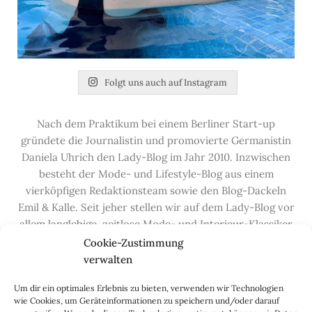
Folgt uns auch auf Instagram
Nach dem Praktikum bei einem Berliner Start-up
gründete die Journalistin und promovierte Germanistin
Daniela Uhrich den Lady-Blog im Jahr 2010. Inzwischen
besteht der Mode- und Lifestyle-Blog aus einem
vierköpfigen Redaktionsteam sowie den Blog-Dackeln
Emil & Kalle. Seit jeher stellen wir auf dem Lady-Blog vor
allem langlebige, zeitlose Mode- und Interieur-Klassiker
vor, die hochwertig verarbeitet und unter guten
Cookie-Zustimmung
Bedingungen hergestellt wurden – gerne „Made in
verwalten
Germany“. Wir lieben alte, vom Aussterben bedrohte
Um dir ein optimales Erlebnis zu bieten, verwenden wir Technologien
Handwerksberufe und kleine feine Firmen, denen wir
wie Cookies, um Geräteinformationen zu speichern und/oder darauf
hier auf dem Blog eine Präsentationsfläche bieten, sowie