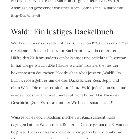
Fotoband – „Waldi“ ist ein Kinderbuch, geschrieben von Walter
Andreas und gezeichnet von Fritz-Koch Gotha.
Eine Kolumne
von
Blog-Dackel Emil
Waldi: Ein lustiges Dackelbuch
Wie Frauchen uns erzählte, ist das Buch schon 1930 zum ersten Mal
erschienen. Und der Illustrator Koch-Gotha war in der ersten
Hälfte des 20. Jahrhunderts ein bekannter und beliebter Illustrator.
Er hat übrigens auch „Die Häschenschule“ illustriert, eines der
bekanntesten deutschen Bilderbücher. Aber jetzt zu „Waldi“: Im
Buch werden geht es um die drei Dackelkinder Resi, Seppl und
eben Waldi. Die ersteren sind total brav, Waldi jedoch macht immer
wieder Blödsinn. Und will überhaupt nicht hören. Das Ende der
Geschicht: „Zum Waldi kommt der Weihnachtsmann nicht!“
Wusste ich es doch. Blödsinn machen ist ganz schlecht. Kalle
dagegen hat ihn Waldi seinen Bruder im Geiste gefunden. Er war so
begeistert, dass er fast in die Seiten reingekrochen ist (während