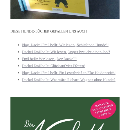
DIESE HUNDE-BÜCHER GEFALLEN UNS AUCH
Blog-Dackel Emil bellt: Wir lesen „Schlafende Hunde“!
Dackel Emil bellt: Wir lesen „Jasper braucht einen Job“!
Emil bellt: Wir lesen „Der Dackel“!
Dackel Emil bellt: Glück auf vier Pfoten!
Blog-Dackel Emil bellt: Ein Leserbrief an Elke Heidenreich!
Dackel Emil bellt: Was wäre Richard Wagner ohne Hunde?