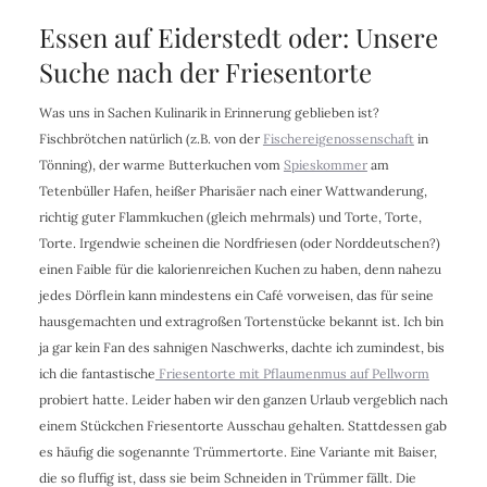
Essen auf Eiderstedt oder: Unsere
Suche nach der Friesentorte
Was uns in Sachen Kulinarik in Erinnerung geblieben ist?
Fischbrötchen natürlich (z.B. von der
Fischereigenossenschaft
in
Tönning), der warme Butterkuchen vom
Spieskommer
am
Tetenbüller Hafen, heißer Pharisäer nach einer Wattwanderung,
richtig guter Flammkuchen (gleich mehrmals) und Torte, Torte,
Torte. Irgendwie scheinen die Nordfriesen (oder Norddeutschen?)
einen Faible für die kalorienreichen Kuchen zu haben, denn nahezu
jedes Dörflein kann mindestens ein Café vorweisen, das für seine
hausgemachten und extragroßen Tortenstücke bekannt ist. Ich bin
ja gar kein Fan des sahnigen Naschwerks, dachte ich zumindest, bis
ich die fantastische
Friesentorte mit Pflaumenmus auf Pellworm
probiert hatte. Leider haben wir den ganzen Urlaub vergeblich nach
einem Stückchen Friesentorte Ausschau gehalten. Stattdessen gab
es häufig die sogenannte Trümmertorte. Eine Variante mit Baiser,
die so fluffig ist, dass sie beim Schneiden in Trümmer fällt. Die