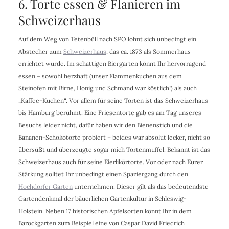
6. Torte essen & Flanieren im
Schweizerhaus
Auf dem Weg von Tetenbüll nach SPO lohnt sich unbedingt ein
Abstecher zum
Schweizerhaus
, das ca. 1873 als Sommerhaus
errichtet wurde. Im schattigen Biergarten könnt Ihr hervorragend
essen – sowohl herzhaft (unser Flammenkuchen aus dem
Steinofen mit Birne, Honig und Schmand war köstlich!) als auch
„Kaffee-Kuchen“. Vor allem für seine Torten ist das Schweizerhaus
bis Hamburg berühmt. Eine Friesentorte gab es am Tag unseres
Besuchs leider nicht, dafür haben wir den Bienenstich und die
Bananen-Schokotorte probiert – beides war absolut lecker, nicht so
übersüßt und überzeugte sogar mich Tortenmuffel. Bekannt ist das
Schweizerhaus auch für seine Eierlikörtorte. Vor oder nach Eurer
Stärkung solltet Ihr unbedingt einen Spaziergang durch den
Hochdorfer Garten
unternehmen. Dieser gilt als das bedeutendste
Gartendenkmal der bäuerlichen Gartenkultur in Schleswig-
Holstein. Neben 17 historischen Apfelsorten könnt Ihr in dem
Barockgarten zum Beispiel eine von Caspar David Friedrich