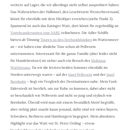
weitere auf Lager, die wir allerdings nicht selbst ausprobiert haben:
Das Wahrzeichen der Halbinsel, den Leuchtturm Westerheversand,
könnt Ihr ebenfalls mit dem Hitzlöper erreichen (siehe Punkt 3).
Spannend ist auch das Katinger Watt, dort könnt Ihr regelmäßig an
Vogelwanderungen vom NABU
teilnehmen. Die Adler Schiffe
bieten ab Tönning
Touren zu den Seehundsbänken
im Wattenmeer
an – wir haben eine ähnliche Tour schon ab Pellworm
unternommen. Interessant für die ganze Familie (aber leider nicht
für Hundebesitzer) ist sicher auch ein Besuch des
Multimar
Wattforums
. Da wir die letzten beiden Sommer ebenfalls im
Norden unterwegs waren – auf der
Insel Pellworm
und der
Insel
Bornholm
– liegt ein Vergleich der Destinationen nahe. Mein Fazit:
Eiderstedt ist herrlich, um zur Ruhe zu kommen, dabei aber nicht
so beschaulich wie Pellworm und nicht so jung und stylisch wie
Bornholm. Überall wird man mit einem freundlich
Moin!
begrüßt,
aber richtig platt snackt kaum jemand, dafür sind wir vielen Bayern,
Schwaben, Berlinern und Hamburgern begegnet. Mein absolutes
Highlight war das Watt vor St. Peter Ording – etwas