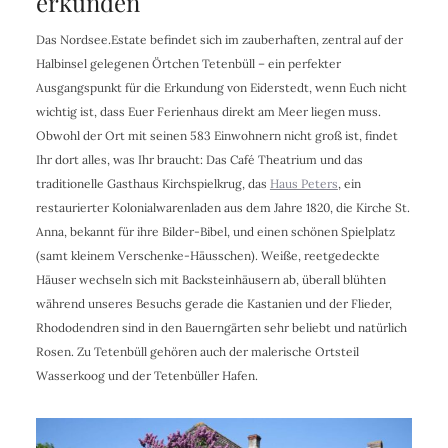
erkunden
Das Nordsee.Estate befindet sich im zauberhaften, zentral auf der
Halbinsel gelegenen Örtchen Tetenbüll – ein perfekter
Ausgangspunkt für die Erkundung von Eiderstedt, wenn Euch nicht
wichtig ist, dass Euer Ferienhaus direkt am Meer liegen muss.
Obwohl der Ort mit seinen 583 Einwohnern nicht groß ist, findet
Ihr dort alles, was Ihr braucht: Das Café Theatrium und das
traditionelle Gasthaus Kirchspielkrug, das
Haus Peters
, ein
restaurierter Kolonialwarenladen aus dem Jahre 1820, die Kirche St.
Anna, bekannt für ihre Bilder-Bibel, und einen schönen Spielplatz
(samt kleinem Verschenke-Häusschen). Weiße, reetgedeckte
Häuser wechseln sich mit Backsteinhäusern ab, überall blühten
während unseres Besuchs gerade die Kastanien und der Flieder,
Rhododendren sind in den Bauerngärten sehr beliebt und natürlich
Rosen. Zu Tetenbüll gehören auch der malerische Ortsteil
Wasserkoog und der Tetenbüller Hafen.