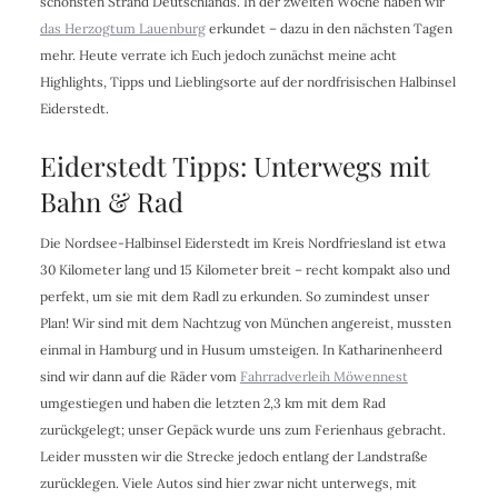
schönsten Strand Deutschlands. In der zweiten Woche haben wir
das Herzogtum Lauenburg
erkundet – dazu in den nächsten Tagen
mehr. Heute verrate ich Euch jedoch zunächst meine acht
Highlights, Tipps und Lieblingsorte auf der nordfrisischen Halbinsel
Eiderstedt.
Eiderstedt Tipps: Unterwegs mit
Bahn & Rad
Die Nordsee-Halbinsel Eiderstedt im Kreis Nordfriesland ist etwa
30 Kilometer lang und 15 Kilometer breit – recht kompakt also und
perfekt, um sie mit dem Radl zu erkunden. So zumindest unser
Plan! Wir sind mit dem Nachtzug von München angereist, mussten
einmal in Hamburg und in Husum umsteigen. In Katharinenheerd
sind wir dann auf die Räder vom
Fahrradverleih Möwennest
umgestiegen und haben die letzten 2,3 km mit dem Rad
zurückgelegt; unser Gepäck wurde uns zum Ferienhaus gebracht.
Leider mussten wir die Strecke jedoch entlang der Landstraße
zurücklegen. Viele Autos sind hier zwar nicht unterwegs, mit