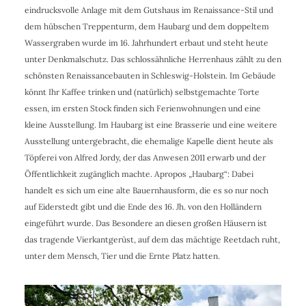
eindrucksvolle Anlage mit dem Gutshaus im Renaissance-Stil und
dem hübschen Treppenturm, dem Haubarg und dem doppeltem
Wassergraben wurde im 16. Jahrhundert erbaut und steht heute
unter Denkmalschutz. Das schlossähnliche Herrenhaus zählt zu den
schönsten Renaissancebauten in Schleswig-Holstein. Im Gebäude
könnt Ihr Kaffee trinken und (natürlich) selbstgemachte Torte
essen, im ersten Stock finden sich Ferienwohnungen und eine
kleine Ausstellung. Im Haubarg ist eine Brasserie und eine weitere
Ausstellung untergebracht, die ehemalige Kapelle dient heute als
Töpferei von Alfred Jordy, der das Anwesen 2011 erwarb und der
Öffentlichkeit zugänglich machte. Apropos „Haubarg“: Dabei
handelt es sich um eine alte Bauernhausform, die es so nur noch
auf Eiderstedt gibt und die
Ende des
16. Jh. von den Holländern
eingeführt wurde.
Das Besondere an diesen großen Häusern ist
das tragende Vier
kantgerüst, auf dem das mächtige Reetdach ruht,
unter dem Mensch,
Tier und die Ernte Platz hatten.