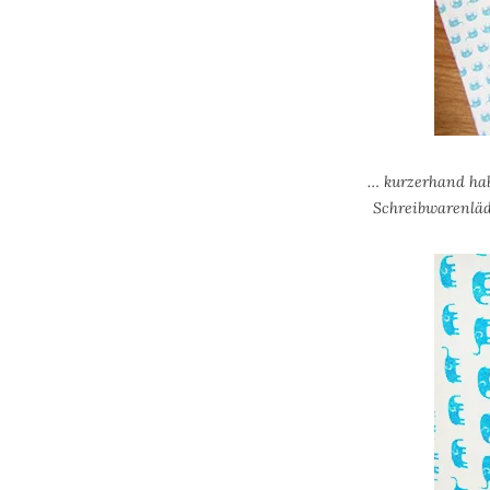
… kurzerhand habe
Schreibwarenläde