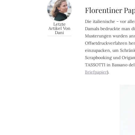
Florentiner Pa
Die italienische – vor all
Letzte
Artikel Von
Damals bedruckte man di
Dani
Musterungen wurden ansc
Offsetdruckverfahren he
einzupacken, um Schränke
Scrapbooking und Origami
TASSOTTI in Bassano de
Briefpapier
).