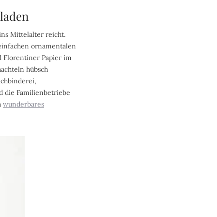
bladen
ns Mittelalter reicht.
 einfachen ornamentalen
 Florentiner Papier im
hachteln hübsch
chbinderei,
d die Familienbetriebe
h
wunderbares