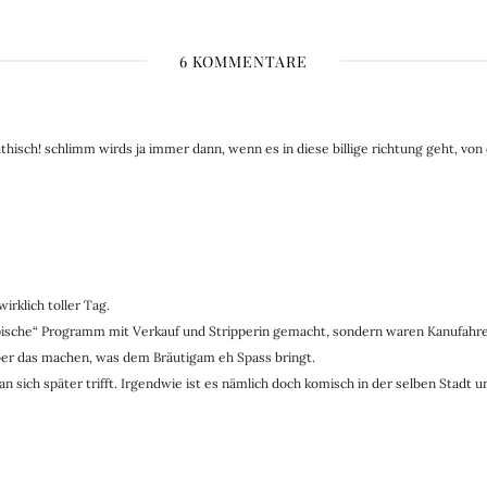
6 KOMMENTARE
pathisch! schlimm wirds ja immer dann, wenn es in diese billige richtung geht,
irklich toller Tag.
ische“ Programm mit Verkauf und Stripperin gemacht, sondern waren Kanufahren – 
ieber das machen, was dem Bräutigam eh Spass bringt.
an sich später trifft. Irgendwie ist es nämlich doch komisch in der selben Stad