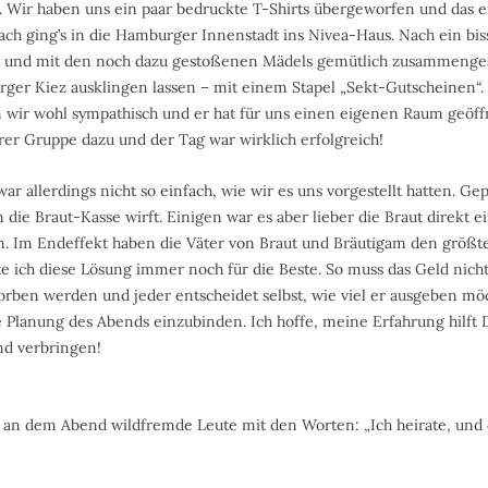
. Wir haben uns ein paar bedruckte T-Shirts übergeworfen und das 
ch ging’s in die Hamburger Innenstadt ins Nivea-Haus. Nach ein bi
 und mit den noch dazu gestoßenen Mädels gemütlich zusammenge
ger Kiez ausklingen lassen – mit einem Stapel „Sekt-Gutscheinen“.
 wir wohl sympathisch und er hat für uns einen eigenen Raum geöff
er Gruppe dazu und der Tag war wirklich erfolgreich!
r allerdings nicht so einfach, wie wir es uns vorgestellt hatten. Gep
in die Braut-Kasse wirft. Einigen war es aber lieber die Braut direkt
. Im Endeffekt haben die Väter von Braut und Bräutigam den größte
e ich diese Lösung immer noch für die Beste. So muss das Geld nicht
rben werden und jeder entscheidet selbst, wie viel er ausgeben mö
die Planung des Abends einzubinden. Ich hoffe, meine Erfahrung hilft 
d verbringen!
n dem Abend wildfremde Leute mit den Worten: „Ich heirate, und das 