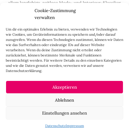
allem langlebige, zeitlose Mode- und Interieur-Klassiker
vor, die hochwertig verarbeitet und unter guten
Cookie-Zustimmung
Bedingungen hergestellt wurden – gerne „Made in
verwalten
Germany“. Wir lieben alte, vom Aussterben bedrohte
Um dir ein optimales Erlebnis zu bieten, verwenden wir Technologien
Handwerksberufe und kleine feine Firmen, denen wir
wie Cookies, um Geräteinformationen zu speichern und/oder darauf
hier auf dem Blog eine Präsentationsfläche bieten, sowie
zuzugreifen. Wenn du diesen Technologien zustimmst, können wir Daten
alle Dinge, die das Leben ein bisschen schöner machen.
wie das Surfverhalten oder eindeutige IDs auf dieser Website
verarbeiten. Wenn du deine Zustimmung nicht erteilst oder
Darüber hinaus legen wir großen Wert auf den
zurückziehst, können bestimmte Merkmale und Funktionen
Austausch mit Euch, den Leserinnen – über die
beeinträchtigt werden. Für weitere Details zu den einzelnen Kategorien
Kommentarfunktion, die
Lady-Frage
, die
Love-List
, aber
und wie die Daten genutzt werden, verweisen wir auf unsere
Datenschutzerklärung.
auch über
Instagram
,
Facebook
,
Pinterest
und unseren
Newsletter
.
Akzeptieren
IMPRESSUM
Ablehnen
CO
negativ
Einstellungen ansehen
2
DATENSCHUTZ
Datenschutz
Impressum