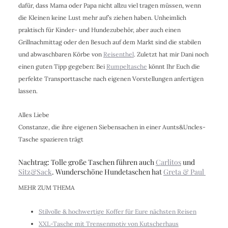
dafür, dass Mama oder Papa nicht allzu viel tragen müssen, wenn
die Kleinen keine Lust mehr auf’s ziehen haben. Unheimlich
praktisch für Kinder- und Hundezubehör, aber auch einen
Grillnachmittag oder den Besuch auf dem Markt sind die stabilen
und abwaschbaren Körbe von
Reisenthel
. Zuletzt hat mir Dani noch
einen guten Tipp gegeben: Bei
Rumpeltasche
könnt Ihr Euch die
perfekte Transporttasche nach eigenen Vorstellungen anfertigen
lassen.
Alles Liebe
Constanze, die ihre eigenen Siebensachen in einer Aunts&Uncles-
Tasche spazieren trägt
Nachtrag: Tolle große Taschen führen auch
Carlitos
und
Sitz&Sack
. Wunderschöne Hundetaschen hat
Greta & Paul
MEHR ZUM THEMA
Stilvolle & hochwertige Koffer für Eure nächsten Reisen
XXL-Tasche mit Trensenmotiv von Kutscherhaus