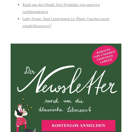
Rund um den Hund: Drei Produkte von unseren
Lieblingsfirmen
Lady-Frage: Sind Longchamp Le Pliage Taschen noch
empfehlenswert?