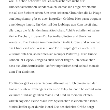
wie Du schon schriebst, stellen sich sicherlich nicht nur
Hundebesitzerinnen, sondern auch Mamas die Frage, wohin nur
mit all den Siebensachen. Unseren liebsten Allrounder, die La Pliage
von Longchamp, gibt es auch in großen Größen. Hier passt bequem
eine Menge hinein. Ein Nachteil der Lieblinge aus Kunststoff sind
allerdings die fehlenden Innentäschchen. Abhilfe schaffen einzelne
kleine Taschen, in denen Du Leckerlies, Futter und ähnliches
verstaust. Die Kleinen kommen einfach in die Große und schon hat
das Chaos ein Ende. Wasser- und Futternäpfe gibt es auch zum
Zusammenfalten, so nehmen sie weniger Platz weg. Eure Hunde
können ihr Gepäck übrigens auch selber tragen. Ich denke aber,
dass die „Hunderucksäcke“ sofort unpraktisch sind, sobald man sie
dem Tier abnimmt.
Für Kinder gibt es verschiedene Alternativen. Ich bin ein Fan der
fröhlich bunten Umhängetaschen von Oilily. In ihnen bekommt man
viel unter und sie gefallen Mama und Kind. In meinem letzten
Urlaub zog eine kleine Maus ihre Spielsachen in einem niedlichen
Minirollkoffer quer durchs Hotel. Die beschränkte Größe sorgt