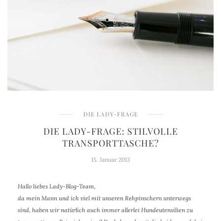
DIE LADY-FRAGE
DIE LADY-FRAGE: STILVOLLE
TRANSPORTTASCHE?
15. Januar 2013
Hallo liebes Lady-Blog-Team,
da mein Mann und ich viel mit unseren Rehpinschern unterwegs
sind, haben wir natürlich auch immer allerlei Hundeutensilien zu