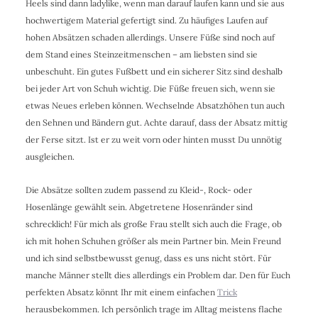
Heels sind dann ladylike, wenn man darauf laufen kann und sie aus
hochwertigem Material gefertigt sind. Zu häufiges Laufen auf
hohen Absätzen schaden allerdings. Unsere Füße sind noch auf
dem Stand eines Steinzeitmenschen – am liebsten sind sie
unbeschuht. Ein gutes Fußbett und ein sicherer Sitz sind deshalb
bei jeder Art von Schuh wichtig. Die Füße freuen sich, wenn sie
etwas Neues erleben können. Wechselnde Absatzhöhen tun auch
den Sehnen und Bändern gut. Achte darauf, dass der Absatz mittig
der Ferse sitzt. Ist er zu weit vorn oder hinten musst Du unnötig
ausgleichen.
Die Absätze sollten zudem passend zu Kleid-, Rock- oder
Hosenlänge gewählt sein. Abgetretene Hosenränder sind
schrecklich! Für mich als große Frau stellt sich auch die Frage, ob
ich mit hohen Schuhen größer als mein Partner bin. Mein Freund
und ich sind selbstbewusst genug, dass es uns nicht stört. Für
manche Männer stellt dies allerdings ein Problem dar. Den für Euch
perfekten Absatz könnt Ihr mit einem einfachen
Trick
herausbekommen. Ich persönlich trage im Alltag meistens flache