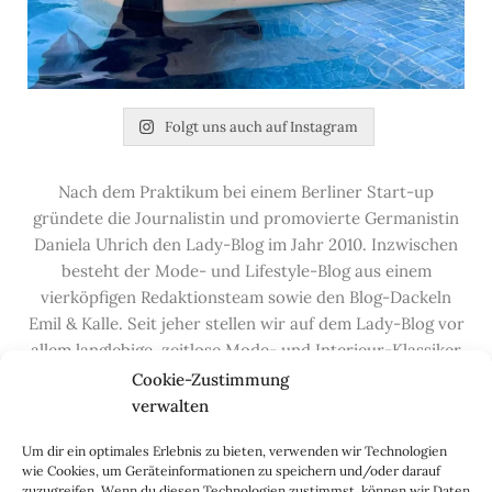
Folgt uns auch auf Instagram
Nach dem Praktikum bei einem Berliner Start-up
gründete die Journalistin und promovierte Germanistin
Daniela Uhrich den Lady-Blog im Jahr 2010. Inzwischen
besteht der Mode- und Lifestyle-Blog aus einem
vierköpfigen Redaktionsteam sowie den Blog-Dackeln
Emil & Kalle. Seit jeher stellen wir auf dem Lady-Blog vor
allem langlebige, zeitlose Mode- und Interieur-Klassiker
vor, die hochwertig verarbeitet und unter guten
Cookie-Zustimmung
Bedingungen hergestellt wurden – gerne „Made in
verwalten
Germany“. Wir lieben alte, vom Aussterben bedrohte
Um dir ein optimales Erlebnis zu bieten, verwenden wir Technologien
Handwerksberufe und kleine feine Firmen, denen wir
wie Cookies, um Geräteinformationen zu speichern und/oder darauf
hier auf dem Blog eine Präsentationsfläche bieten, sowie
zuzugreifen. Wenn du diesen Technologien zustimmst, können wir Daten